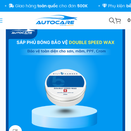
Giao hàng
toàn quốc
cho đơn
500K
Phụ kiện
bền đ