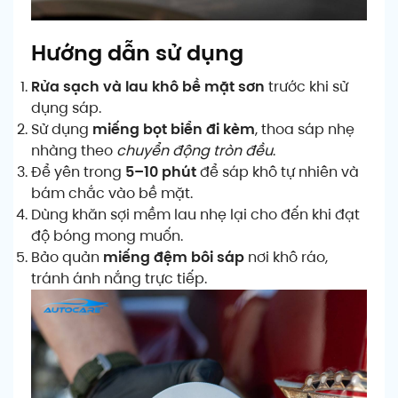
Hướng dẫn sử dụng
Rửa sạch và lau khô bề mặt sơn
trước khi sử
dụng sáp.
Sử dụng
miếng bọt biển đi kèm
, thoa sáp nhẹ
nhàng theo
chuyển động tròn đều
.
Để yên trong
5–10 phút
để sáp khô tự nhiên và
bám chắc vào bề mặt.
Dùng khăn sợi mềm lau nhẹ lại cho đến khi đạt
độ bóng mong muốn.
Bảo quản
miếng đệm bôi sáp
nơi khô ráo,
tránh ánh nắng trực tiếp.