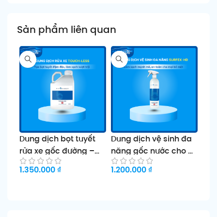
Sản phẩm liên quan
Dung dịch bọt tuyết
Dung dịch vệ sinh đa
Dun
rửa xe gốc đường –
năng gốc nước cho ô
loạ
TOUCH-LESS
tô SURFEX-HD
KO
1.350.000
₫
1.200.000
₫
750
Thêm vào giỏ
Chọn sản phẩm
Th