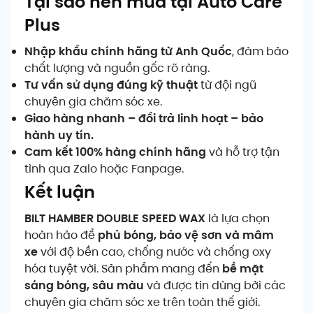
Tại sao nên mua tại Auto Care
Plus
Nhập khẩu chính hãng từ Anh Quốc
, đảm bảo
chất lượng và nguồn gốc rõ ràng.
Tư vấn sử dụng đúng kỹ thuật
từ đội ngũ
chuyên gia chăm sóc xe.
Giao hàng nhanh – đổi trả linh hoạt – bảo
hành uy tín.
Cam kết 100% hàng chính hãng
và hỗ trợ tận
tình qua Zalo hoặc Fanpage.
Kết luận
BILT HAMBER DOUBLE SPEED WAX
là lựa chọn
hoàn hảo để
phủ bóng, bảo vệ sơn và mâm
xe
với độ bền cao, chống nước và chống oxy
hóa tuyệt vời. Sản phẩm mang đến
bề mặt
sáng bóng, sâu màu
và được tin dùng bởi các
chuyên gia chăm sóc xe trên toàn thế giới.