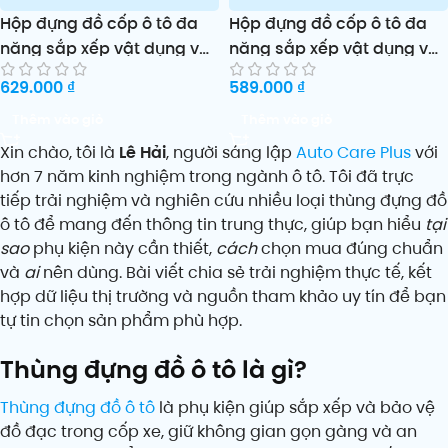
Hộp đựng đồ cốp ô tô đa
Hộp đựng đồ cốp ô tô đa
năng sắp xếp vật dụng và
năng sắp xếp vật dụng và
giày gọn gàng tiện lợi
giày gọn gàng tiện lợi
629.000
₫
589.000
₫
Thêm vào giỏ
Thêm vào giỏ
Xin chào, tôi là
Lê Hải
, người sáng lập
Auto Care Plus
với
hơn 7 năm kinh nghiệm trong ngành ô tô. Tôi đã trực
tiếp trải nghiệm và nghiên cứu nhiều loại thùng đựng đồ
ô tô để mang đến thông tin trung thực, giúp bạn hiểu
tại
sao
phụ kiện này cần thiết,
cách
chọn mua đúng chuẩn
và
ai
nên dùng. Bài viết chia sẻ trải nghiệm thực tế, kết
hợp dữ liệu thị trường và nguồn tham khảo uy tín để bạn
tự tin chọn sản phẩm phù hợp.
Thùng đựng đồ ô tô là gì?
Thùng đựng đồ ô tô
là phụ kiện giúp sắp xếp và bảo vệ
đồ đạc trong cốp xe, giữ không gian gọn gàng và an