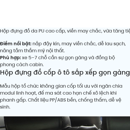
Hộp đựng đồ da PU cao cấp, viền may chắc, vừa tăng tiện
Điểm nổi bật:
nắp đậy kín, may viền chắc, dễ lau sạch,
nâng tầm thẩm mỹ nội thất.
Phù hợp:
xe 5–7 chỗ cần sự gọn gàng và đồng bộ
phong cách cabin.
Hộp đựng đồ cốp ô tô sắp xếp gọn gàng
Mẫu hộp tổ chức không gian cốp tối ưu với ngăn chia
modul linh hoạt, đế ma sát cao hạn chế xô lệch khi
phanh gấp. Chất liệu PP/ABS bền, chống thấm, dễ vệ
sinh.