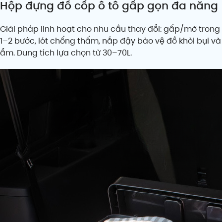
Hộp đựng đồ cốp ô tô gấp gọn đa năng
Giải pháp linh hoạt cho nhu cầu thay đổi: gấp/mở trong
1–2 bước, lót chống thấm, nắp đậy bảo vệ đồ khỏi bụi và
ẩm. Dung tích lựa chọn từ 30–70L.