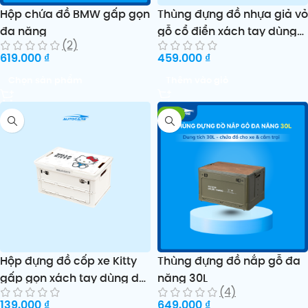
Hộp chứa đồ BMW gấp gọn
Thùng đựng đồ nhựa giả vỏ
đa năng
gỗ cổ điển xách tay dùng
(2)
cắm trại ô tô gia đình
619.000
₫
459.000
₫
Chọn sản phẩm
Thêm vào giỏ
-7%
Hộp đựng đồ cốp xe Kitty
Thùng đựng đồ nắp gỗ đa
gấp gọn xách tay dùng dã
năng 30L
(4)
ngoại cắm trại tiện lợi
139.000
₫
649.000
₫