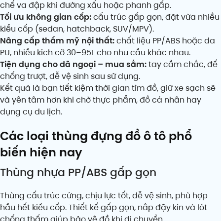
chế va đập khi đường xấu hoặc phanh gấp.
Tối ưu không gian cốp:
cấu trúc gấp gọn, đặt vừa nhiều
kiểu cốp (sedan, hatchback, SUV/MPV).
Nâng cấp thẩm mỹ nội thất:
chất liệu PP/ABS hoặc da
PU, nhiều kích cỡ 30–95L cho nhu cầu khác nhau.
Tiện dụng cho dã ngoại – mua sắm:
tay cầm chắc, đế
chống trượt, dễ vệ sinh sau sử dụng.
Kết quả là bạn tiết kiệm thời gian tìm đồ, giữ xe sạch sẽ
và yên tâm hơn khi chở thực phẩm, đồ cá nhân hay
dụng cụ du lịch.
Các loại thùng đựng đồ ô tô phổ
biến hiện nay
Thùng nhựa PP/ABS gấp gọn
Thùng cấu trúc cứng, chịu lực tốt, dễ vệ sinh, phù hợp
hầu hết kiểu cốp. Thiết kế gấp gọn, nắp đậy kín và lót
chống thấm giúp bảo vệ đồ khi di chuyển.