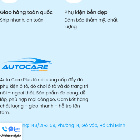
Giao hàng toàn quốc
Phụ kiện bền đẹp
Ship nhanh, an toàn
Đảm bảo thẩm mỹ, chất
lượng
Auto Care Plus là nơi cung cấp đầy đủ
phụ kiện ô tô, đồ chơi ô tô và đồ trang trí
nội – ngoại thất. Sản phẩm đa dạng, dễ
lắp, phù hợp mọi dòng xe. Cam kết hàng
chất lượng – giao nhanh – hỗ trợ tận
tâm.
Kho hàng: 148/21 Đ. 59, Phường 14, Gò Vấp, Hồ Chí Minh
70000
ọi điện
Messenger
Zalo