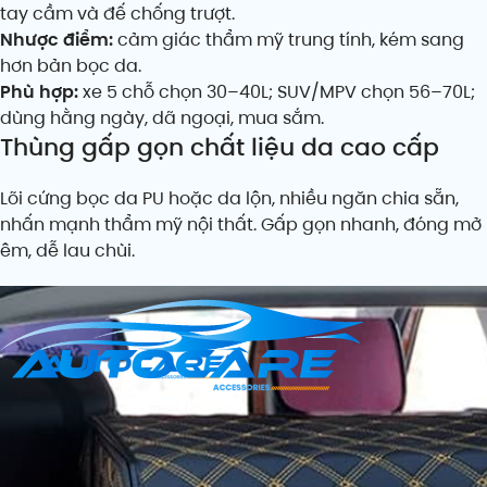
tay cầm và đế chống trượt.
Nhược điểm:
cảm giác thẩm mỹ trung tính, kém sang
hơn bản bọc da.
Phù hợp:
xe 5 chỗ chọn 30–40L; SUV/MPV chọn 56–70L;
dùng hằng ngày, dã ngoại, mua sắm.
Thùng gấp gọn chất liệu da cao cấp
Lõi cứng bọc da PU hoặc da lộn, nhiều ngăn chia sẵn,
nhấn mạnh thẩm mỹ nội thất. Gấp gọn nhanh, đóng mở
êm, dễ lau chùi.