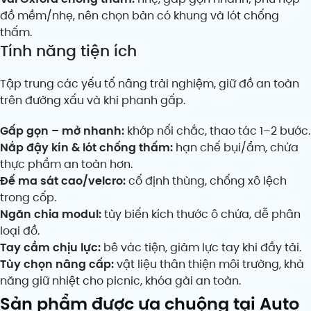
đồ mềm/nhẹ, nên chọn bản có khung và lót chống
thấm.
Tính năng tiện ích
Tập trung các yếu tố nâng trải nghiệm, giữ đồ an toàn
trên đường xấu và khi phanh gấp.
Gấp gọn – mở nhanh:
khớp nối chắc, thao tác 1–2 bước.
Nắp đậy kín & lót chống thấm:
hạn chế bụi/ẩm, chứa
thực phẩm an toàn hơn.
Đế ma sát cao/velcro:
cố định thùng, chống xô lệch
trong cốp.
Ngăn chia modul:
tùy biến kích thước ô chứa, dễ phân
loại đồ.
Tay cầm chịu lực:
bê vác tiện, giảm lực tay khi đầy tải.
Tùy chọn nâng cấp:
vật liệu thân thiện môi trường, khả
năng giữ nhiệt cho picnic, khóa gài an toàn.
Sản phẩm được ưa chuộng tại Auto