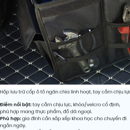
Hộp lưu trữ cốp ô tô ngăn chia linh hoạt, tay cầm chịu lự
Điểm nổi bật:
tay cầm chịu lực, khóa/velcro cố định,
phù hợp mang thực phẩm, đồ dã ngoại.
Phù hợp:
gia đình cần sắp xếp khoa học cho chuyến đi
ngắn ngày.