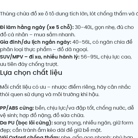
Thùng chứa đồ xe ô tô dung tích lớn, lót chống thấm và 
Đi làm hằng ngày (xe 5 chỗ):
30–40L, gọn nhẹ, đủ cho
đồ cá nhân – mua sắm nhanh.
Gia đình/du lịch ngắn ngày:
40–56L, có ngăn chia để
phân loại thực phẩm – đồ dã ngoại.
SUV/MPV – đi xa, nhiều hành lý:
56–95L, chịu lực cao,
ưu tiên đáy chống trượt.
Lựa chọn chất liệu
Mỗi chất liệu có ưu – nhược điểm riêng, hãy cân nhắc
thói quen sử dụng và môi trường khí hậu.
PP/ABS cứng:
bền, chịu lực/va đập tốt, chống nước, dễ
vệ sinh; hợp đồ nặng, đồ sửa chữa.
Da PU (bọc lõi cứng):
sang trọng, nhiều ngăn, giữ form
đẹp; cần tránh ẩm kéo dài để giữ bề mặt.
Vải Oxford chống thấm:
nhẹ, gấp gọn nhanh; phù hợp