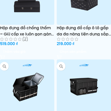
Hộp đựng đồ chống thấm
Hộp đựng đồ cốp ô tô gấp
– Giữ cốp xe luôn gọn gàng
da đa năng tiện dụng sắp
(2)
& sạch sẽ
xếp gọn gàng vật dụng
519.000
₫
219.000
₫
Thêm vào giỏ
Chọn sản phẩm