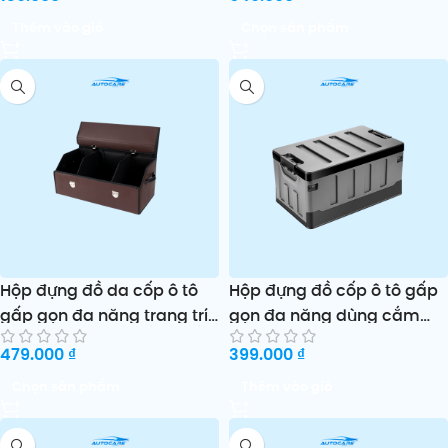
Thêm vào giỏ
Chọn sản phẩm
Hộp đựng đồ da cốp ô tô
Hộp đựng đồ cốp ô tô gấp
gấp gọn đa năng trang trí
gọn đa năng dùng cắm
nội thất tiện dụng
trại ngoài trời và gia dụng
479.000
₫
399.000
₫
Chọn sản phẩm
Thêm vào giỏ