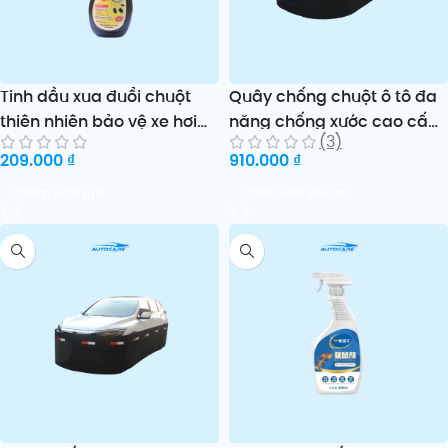
Tinh dầu xua đuổi chuột
Quây chống chuột ô tô đa
thiên nhiên bảo vệ xe hơi
năng chống xước cao cấp
(3)
và nhà ở ASA Ratpel
Jingxi
209.000
₫
910.000
₫
Thêm vào giỏ
Chọn sản phẩm