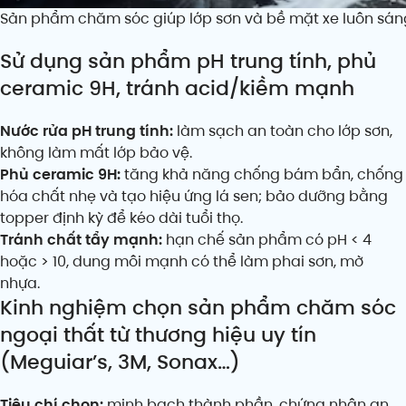
Sản phẩm chăm sóc giúp lớp sơn và bề mặt xe luôn sá
Sử dụng sản phẩm pH trung tính, phủ
ceramic 9H, tránh acid/kiềm mạnh
Nước rửa pH trung tính:
làm sạch an toàn cho lớp sơn,
không làm mất lớp bảo vệ.
Phủ ceramic 9H:
tăng khả năng chống bám bẩn, chống
hóa chất nhẹ và tạo hiệu ứng lá sen; bảo dưỡng bằng
topper định kỳ để kéo dài tuổi thọ.
Tránh chất tẩy mạnh:
hạn chế sản phẩm có pH < 4
hoặc > 10, dung môi mạnh có thể làm phai sơn, mờ
nhựa.
Kinh nghiệm chọn sản phẩm chăm sóc
ngoại thất từ thương hiệu uy tín
(Meguiar’s, 3M, Sonax…)
Tiêu chí chọn:
minh bạch thành phần, chứng nhận an