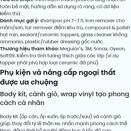
toàn bề mặt, hướng dẫn sử dụng rõ ràng, có dữ liệu
kiểm thử.
Danh mục gợi ý:
shampoo pH 7–7.5, iron remover cho
mâm/sơn, tar remover điểm khu trú, compound & polish
hạt mịn, sealant/ceramic toppers, glass cleaner không
ammonia, plastic/rubber dressing gốc nước.
Thương hiệu tham khảo:
Meguiar’s, 3M, Sonax, Gyeon,
Soft99. Kiểm tra tính tương thích giữa các lớp (ví dụ
topper phải phù hợp loại ceramic đã phủ).
Phụ kiện và nâng cấp ngoại thất
được ưa chuộng
Body kit, cánh gió, wrap vinyl tạo phong
cách cá nhân
Body kit (ốp cản, ốp sườn, líp trước/sau) và cánh gió
giúp thay đổi tỷ lệ thân xe, nhấn mạnh phong cách thể
thao, đồng thời hỗ trợ khí động học ở tốc độ cao.