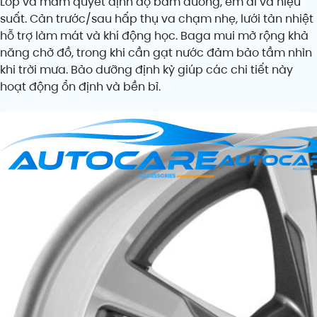
Lốp và mâm quyết định độ bám đường, êm ái và hiệu
suất. Cản trước/sau hấp thụ va chạm nhẹ, lưới tản nhiệt
hỗ trợ làm mát và khí động học. Baga mui mở rộng khả
năng chở đồ, trong khi cần gạt nước đảm bảo tầm nhìn
khi trời mưa. Bảo dưỡng định kỳ giúp các chi tiết này
hoạt động ổn định và bền bỉ.