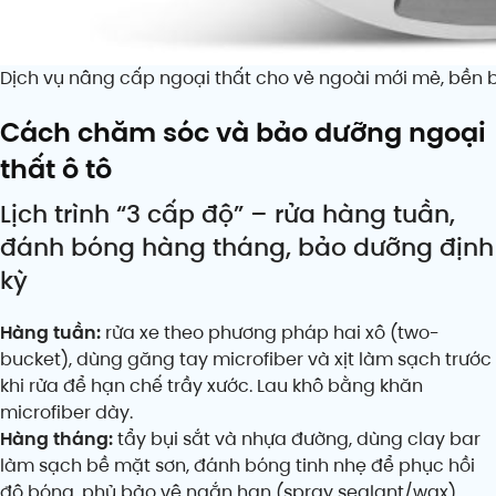
Dịch vụ nâng cấp ngoại thất cho vẻ ngoài mới mẻ, bền b
Cách chăm sóc và bảo dưỡng ngoại
thất ô tô
Lịch trình “3 cấp độ” – rửa hàng tuần,
đánh bóng hàng tháng, bảo dưỡng định
kỳ
Hàng tuần:
rửa xe theo phương pháp hai xô (two-
bucket), dùng găng tay microfiber và xịt làm sạch trước
khi rửa để hạn chế trầy xước. Lau khô bằng khăn
microfiber dày.
Hàng tháng:
tẩy bụi sắt và nhựa đường, dùng clay bar
làm sạch bề mặt sơn, đánh bóng tinh nhẹ để phục hồi
độ bóng, phủ bảo vệ ngắn hạn (spray sealant/wax).