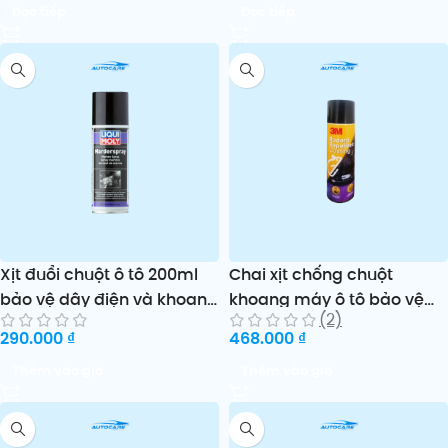
Đọc tiếp
Đọc tiếp
Xịt đuổi chuột ô tô 200ml
Chai xịt chống chuột
bảo vệ dây điện và khoang
khoang máy ô tô bảo vệ
(2)
máy Liqui Moly
dây điện 3M Rodent
290.000
₫
468.000
₫
Marderspray
Thêm vào giỏ
Thêm vào giỏ