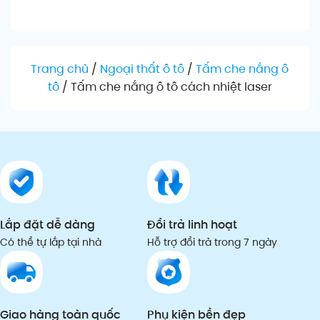
Đọc tiếp
Chọn sản phẩm
Ch
Trang chủ
/
Ngoại thất ô tô
/
Tấm che nắng ô
tô
/
Tấm che nắng ô tô cách nhiệt laser
Lắp đặt dễ dàng
Đổi trả linh hoạt
Có thể tự lắp tại nhà
Hỗ trợ đổi trả trong 7 ngày
Giao hàng toàn quốc
Phụ kiện bền đẹp