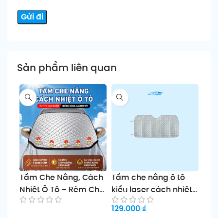
Sản phẩm liên quan
Tấm Che Nắng, Cách
Tấm che nắng ô tô
Tấm
Nhiệt Ô Tô – Rèm Che
kiểu laser cách nhiệt
các
Nắng Từ Tính
kính chắn gió mùa hè
bảo
129.000
₫
129