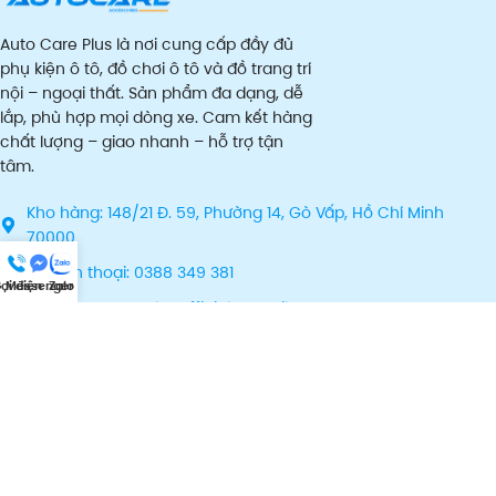
Auto Care Plus là nơi cung cấp đầy đủ
phụ kiện ô tô, đồ chơi ô tô và đồ trang trí
nội – ngoại thất. Sản phẩm đa dạng, dễ
lắp, phù hợp mọi dòng xe. Cam kết hàng
chất lượng – giao nhanh – hỗ trợ tận
tâm.
Kho hàng: 148/21 Đ. 59, Phường 14, Gò Vấp, Hồ Chí Minh
70000
Số điện thoại: 0388 349 381
ọi điện
Messenger
Zalo
Email: autocareplus.official@gmail.com
Phụ kiện
Thông tin
Chính sách
Chứng chỉ
Theo dõi Auto Care Plus