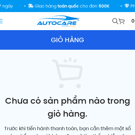
 ngày
Giao hàng
toàn quốc
cho đơn
500K
Ph
GIỎ HÀNG
Chưa có sản phẩm nào trong
giỏ hàng.
Trước khi tiến hành thanh toán, bạn cần thêm một số