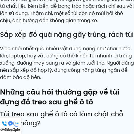
từ chất liệu kém bền, dễ bong tróc hoặc rách chỉ sau vài
lần sử dụng. Thậm chí, một số túi còn có mùi hôi khó
chịu, ảnh hưởng đến không gian trong xe.
Sắp xếp đồ quá nặng gây trùng, rách túi
Việc nhồi nhét quá nhiều vật dụng nặng như chai nước
lớn, laptop, hay vật cứng có thể khiến túi nhanh bị trùng
xuống, đường may bung ra và giảm tuổi thọ. Người dùng
nên sắp xếp đồ hợp lý, đúng công năng từng ngăn để
đảm bảo độ bền.
Những câu hỏi thường gặp về túi
đựng đồ treo sau ghế ô tô
Túi treo sau ghế ô tô có làm chật chỗ
ngồi không?
ọi điện
Messenger
Zalo