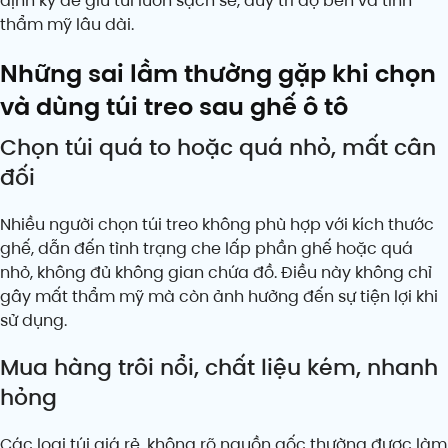
định kỳ để giữ túi luôn sạch sẽ, duy trì độ bền và tính
thẩm mỹ lâu dài.
Những sai lầm thường gặp khi chọn
và dùng túi treo sau ghế ô tô
Chọn túi quá to hoặc quá nhỏ, mất cân
đối
Nhiều người chọn túi treo không phù hợp với kích thước
ghế, dẫn đến tình trạng che lấp phần ghế hoặc quá
nhỏ, không đủ không gian chứa đồ. Điều này không chỉ
gây mất thẩm mỹ mà còn ảnh hưởng đến sự tiện lợi khi
sử dụng.
Mua hàng trôi nổi, chất liệu kém, nhanh
hỏng
Các loại túi giá rẻ, không rõ nguồn gốc thường được làm