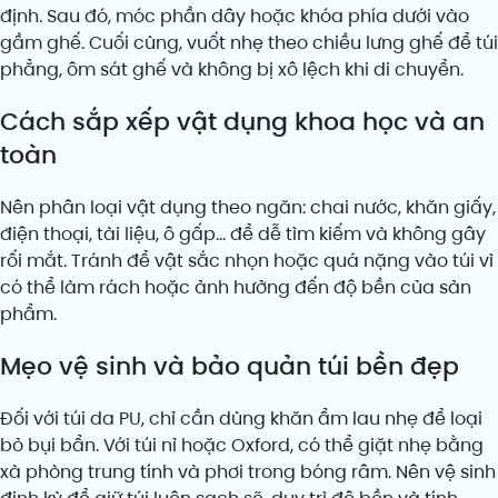
định. Sau đó, móc phần dây hoặc khóa phía dưới vào
gầm ghế. Cuối cùng, vuốt nhẹ theo chiều lưng ghế để túi
phẳng, ôm sát ghế và không bị xô lệch khi di chuyển.
Cách sắp xếp vật dụng khoa học và an
toàn
Nên phân loại vật dụng theo ngăn: chai nước, khăn giấy,
điện thoại, tài liệu, ô gấp… để dễ tìm kiếm và không gây
rối mắt. Tránh để vật sắc nhọn hoặc quá nặng vào túi vì
có thể làm rách hoặc ảnh hưởng đến độ bền của sản
phẩm.
Mẹo vệ sinh và bảo quản túi bền đẹp
Đối với túi da PU, chỉ cần dùng khăn ẩm lau nhẹ để loại
bỏ bụi bẩn. Với túi nỉ hoặc Oxford, có thể giặt nhẹ bằng
xà phòng trung tính và phơi trong bóng râm. Nên vệ sinh