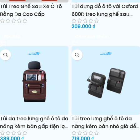
Túi Treo Ghế Sau Xe Ô Tô
Túi đựng đồ ô tô vải Oxford
Bằng Da Cao Cấp
600D treo lưng ghế sau
bền chắc đa năng tiện lợi
209.000
₫
Đọc tiếp
Chọn sản phẩm
Túi da treo lưng ghế ô tô đa
Túi treo lưng ghế ô tô đa
năng kèm bàn gấp tiện lợi
năng kèm bàn nhỏ giá để
cho trẻ em và người lớn
đồ và thùng rác tiện lợi
389.000
₫
719.000
₫