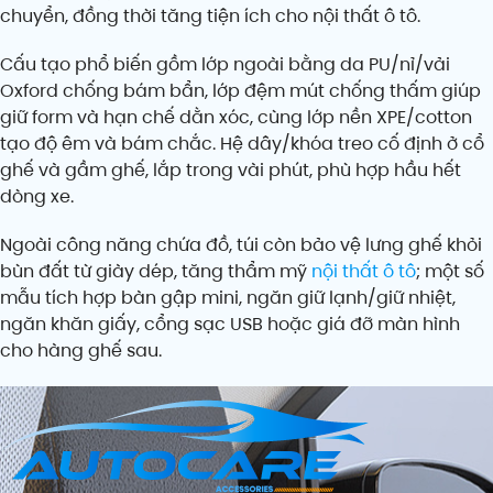
chuyển, đồng thời tăng tiện ích cho nội thất ô tô.
Cấu tạo phổ biến gồm lớp ngoài bằng da PU/nỉ/vải
Oxford chống bám bẩn, lớp đệm mút chống thấm giúp
giữ form và hạn chế dằn xóc, cùng lớp nền XPE/cotton
tạo độ êm và bám chắc. Hệ dây/khóa treo cố định ở cổ
ghế và gầm ghế, lắp trong vài phút, phù hợp hầu hết
dòng xe.
Ngoài công năng chứa đồ, túi còn bảo vệ lưng ghế khỏi
bùn đất từ giày dép, tăng thẩm mỹ
nội thất ô tô
; một số
mẫu tích hợp bàn gập mini, ngăn giữ lạnh/giữ nhiệt,
ngăn khăn giấy, cổng sạc USB hoặc giá đỡ màn hình
cho hàng ghế sau.