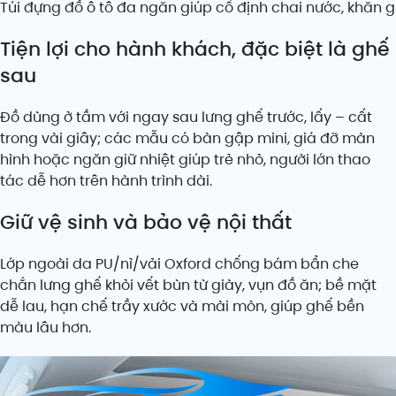
Túi đựng đồ ô tô đa ngăn giúp cố định chai nước, khăn gi
Tiện lợi cho hành khách, đặc biệt là ghế
sau
Đồ dùng ở tầm với ngay sau lưng ghế trước, lấy – cất
trong vài giây; các mẫu có bàn gập mini, giá đỡ màn
hình hoặc ngăn giữ nhiệt giúp trẻ nhỏ, người lớn thao
tác dễ hơn trên hành trình dài.
Giữ vệ sinh và bảo vệ nội thất
Lớp ngoài da PU/nỉ/vải Oxford chống bám bẩn che
chắn lưng ghế khỏi vết bùn từ giày, vụn đồ ăn; bề mặt
dễ lau, hạn chế trầy xước và mài mòn, giúp ghế bền
màu lâu hơn.