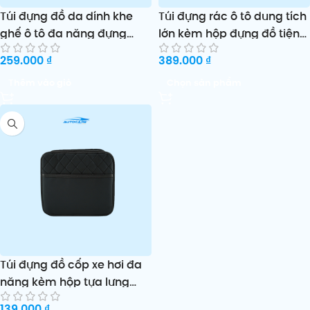
Túi đựng đồ da dính khe
Túi đựng rác ô tô dung tích
ghế ô tô đa năng đựng
lớn kèm hộp đựng đồ tiện
điện thoại và vật dụng nhỏ
dụng cho xe hơi
259.000
₫
389.000
₫
Thêm vào giỏ
Chọn sản phẩm
Túi đựng đồ cốp xe hơi đa
năng kèm hộp tựa lưng
ghế và thùng rác da
139.000
₫