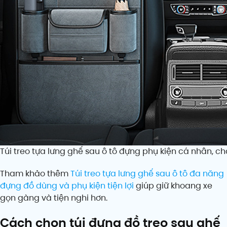
Túi treo tựa lưng ghế sau ô tô đựng phụ kiện cá nhân, ch
Tham khảo thêm
Túi treo tựa lưng ghế sau ô tô đa năng
đựng đồ dùng và phụ kiện tiện lợi
giúp giữ khoang xe
gọn gàng và tiện nghi hơn.
Cách chọn túi đựng đồ treo sau ghế