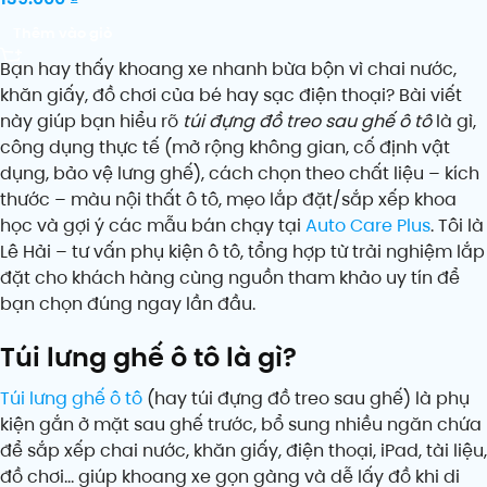
Thêm vào giỏ
Bạn hay thấy khoang xe nhanh bừa bộn vì chai nước,
khăn giấy, đồ chơi của bé hay sạc điện thoại? Bài viết
này giúp bạn hiểu rõ
túi đựng đồ treo sau ghế ô tô
là gì,
công dụng thực tế (mở rộng không gian, cố định vật
dụng, bảo vệ lưng ghế), cách chọn theo chất liệu – kích
thước – màu nội thất ô tô, mẹo lắp đặt/sắp xếp khoa
học và gợi ý các mẫu bán chạy tại
Auto Care Plus
. Tôi là
Lê Hải – tư vấn phụ kiện ô tô, tổng hợp từ trải nghiệm lắp
đặt cho khách hàng cùng nguồn tham khảo uy tín để
bạn chọn đúng ngay lần đầu.
Túi lưng ghế ô tô là gì?
Túi lưng ghế ô tô
(hay túi đựng đồ treo sau ghế) là phụ
kiện gắn ở mặt sau ghế trước, bổ sung nhiều ngăn chứa
để sắp xếp chai nước, khăn giấy, điện thoại, iPad, tài liệu,
đồ chơi… giúp khoang xe gọn gàng và dễ lấy đồ khi di