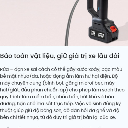
Bảo toàn vật liệu, giữ giá trị xe lâu dài
Rửa – dọn xe sai cách có thể gây xước xoáy, bạc màu
bề mặt nhựa/da, hoặc đọng ẩm làm hư hại điện. Bộ
máy chuyên dụng (bình bọt, găng microfiber, máy
hút/giặt, đầu phun chuẩn áp) cho phép làm sạch theo
quy trình: làm mềm bẩn, nhấc bẩn, hút khô và bảo
dưỡng, hạn chế ma sát trực tiếp. Việc vệ sinh đúng kỹ
thuật giúp giữ độ bóng sơn, độ đàn hồi da ghế và độ
bền chi tiết nhựa, từ đó duy trì giá trị bán lại của xe.