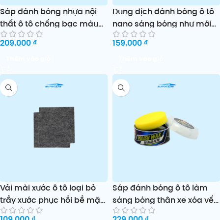
Sáp đánh bóng nhựa nội
Dung dịch đánh bóng ô tô
thất ô tô chống bạc màu
nano sáng bóng như mới
KineShineX
KineShineX
209.000
₫
159.000
₫
Thêm vào giỏ
Thêm vào giỏ
Vải mài xước ô tô loại bỏ
Sáp đánh bóng ô tô làm
trầy xước phục hồi bề mặt
sáng bóng thân xe xóa vết
sơn Mc.P.P
xước nhẹ HaoShun
109.000
₫
229.000
₫