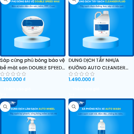
Sáp cứng phủ bóng bảo vệ
DUNG DỊCH TẨY NHỰA
bề mặt sơn DOUBLE SPEED
ĐƯỜNG AUTO CLEANSER
WAX
FLUID
1.200.000
₫
1.490.000
₫
Thêm vào giỏ
Thêm vào giỏ