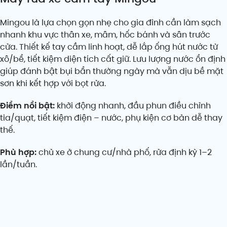
Mingou là lựa chọn gọn nhẹ cho gia đình cần làm sạch
nhanh khu vực thân xe, mâm, hốc bánh và sân trước
cửa. Thiết kế tay cầm linh hoạt, dễ lắp ống hút nước từ
xô/bể, tiết kiệm diện tích cất giữ. Lưu lượng nước ổn định
giúp đánh bật bụi bẩn thường ngày mà vẫn dịu bề mặt
sơn khi kết hợp với bọt rửa.
Điểm nổi bật:
khởi động nhanh, đầu phun điều chỉnh
tia/quạt, tiết kiệm điện – nước, phụ kiện cơ bản dễ thay
thế.
Phù hợp:
chủ xe ở chung cư/nhà phố, rửa định kỳ 1–2
lần/tuần.