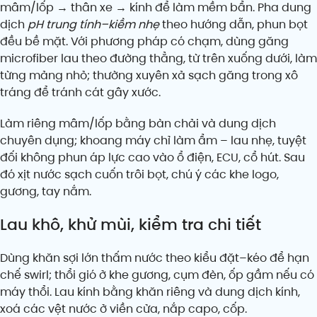
mâm/lốp → thân xe → kính để làm mềm bẩn. Pha dung
dịch
pH trung tính–kiềm nhẹ
theo hướng dẫn, phun bọt
đều bề mặt. Với phương pháp có chạm, dùng găng
microfiber lau theo đường thẳng, từ trên xuống dưới, làm
từng mảng nhỏ; thường xuyên xả sạch găng trong xô
tráng để tránh cát gây xước.
Làm riêng mâm/lốp bằng bàn chải và dung dịch
chuyên dụng; khoang máy chỉ làm ẩm – lau nhẹ, tuyệt
đối không phun áp lực cao vào ổ điện, ECU, cổ hút. Sau
đó xịt nước sạch cuốn trôi bọt, chú ý các khe logo,
gương, tay nắm.
Lau khô, khử mùi, kiểm tra chi tiết
Dùng khăn sợi lớn thấm nước theo kiểu đặt–kéo để hạn
chế swirl; thổi gió ở khe gương, cụm đèn, ốp gầm nếu có
máy thổi. Lau kính bằng khăn riêng và dung dịch kính,
xoá các vệt nước ở viền cửa, nắp capo, cốp.