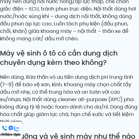
máy nên dùng hơi nước nóng/áp lực thấp, che chắn
giắc điện – ECU, tránh phun trực diện. Nội thất dùng hơi
nước/hoặc súng khí – dung dịch nội thất, không dùng
đầu phun áp lực cao. Luôn tách phụ kiện (đầu phun,
chổi, khăn) giữa khoang máy – nội thất – thân xe để
không mang cát/ dầu mỡ chéo.
Máy vệ sinh ô tô có cần dung dịch
chuyên dụng kèm theo không?
Nên dùng. Rửa thân vỏ ưu tiên dung dịch pH trung tính
(7–9) để bảo vệ sơn, kính. Khoang máy chọn chất tẩy
dầu mỡ nhẹ, có thể trung hòa và an toàn với cao
su/nhựa. Nội thất dùng cleaner all-purpose (APC) pha
loãng đúng tỷ lệ hoặc foam dành cho da/nỉ. Dùng đúng
hóa chất giúp giảm lực chà, hạn chế xước và tiết kiệm
thời gian.
Bảo dưỡng và vệ sinh máy như thế nào
ọi điện
Messenger
Zalo