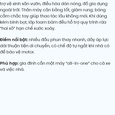
trợ vệ sinh sân vườn, điều hòa dàn nóng, đồ gia dụng
ngoài trời. Thân máy cân bằng tốt, giảm rung; báng
cầm chắc tay giúp thao tác lâu không mỏi. Khi dùng
kèm bình bọt, lớp foam bám đều hỗ trợ quy trình rửa
“hai xô” hạn chế xước xoáy.
Điểm nổi bật:
nhiều đầu phun thay nhanh, dây áp lực
dài thuận tiện di chuyển, có chế độ tự ngắt khi nhả cò
để bảo vệ motor.
Phù hợp:
gia đình cần một máy “all-in-one” cho cả xe
và việc nhà.