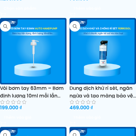
Chọn sản phẩm
Thêm vào giỏ
Vòi bơm tay 63mm – Bơm
Dung dịch khử rỉ sét, ngăn
định lượng 10ml mỗi lần
ngừa và tạo màng bảo vệ
HANDPUMP
FERROSOL
199.000
₫
469.000
₫
Thêm vào giỏ
Thêm vào giỏ