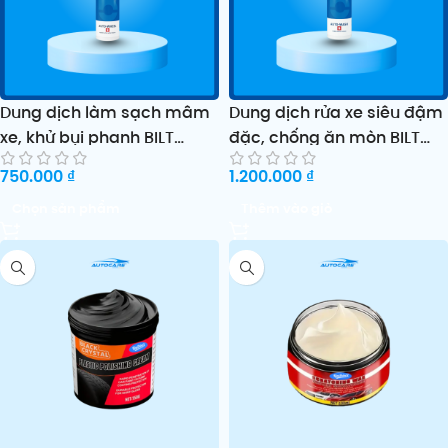
Dung dịch làm sạch mâm
Dung dịch rửa xe siêu đậm
xe, khử bụi phanh BILT
đặc, chống ăn mòn BILT
HAMBER AUTO WHEEL
HAMBER AUTO WASH
750.000
₫
1.200.000
₫
Chọn sản phẩm
Thêm vào giỏ