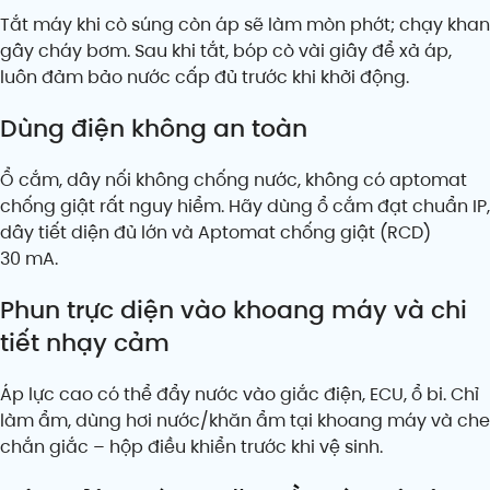
Tắt máy khi cò súng còn áp sẽ làm mòn phớt; chạy khan
gây cháy bơm. Sau khi tắt, bóp cò vài giây để xả áp,
luôn đảm bảo nước cấp đủ trước khi khởi động.
Dùng điện không an toàn
Ổ cắm, dây nối không chống nước, không có aptomat
chống giật rất nguy hiểm. Hãy dùng ổ cắm đạt chuẩn IP,
dây tiết diện đủ lớn và Aptomat chống giật (RCD)
30 mA.
Phun trực diện vào khoang máy và chi
tiết nhạy cảm
Áp lực cao có thể đẩy nước vào giắc điện, ECU, ổ bi. Chỉ
làm ẩm, dùng hơi nước/khăn ẩm tại khoang máy và che
chắn giắc – hộp điều khiển trước khi vệ sinh.