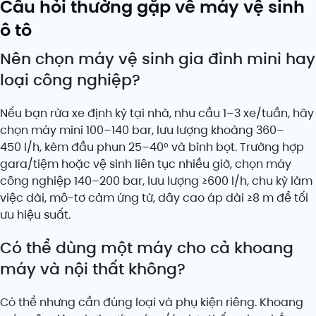
Câu hỏi thường gặp về máy vệ sinh
ô tô
Nên chọn máy vệ sinh gia đình mini hay
loại công nghiệp?
Nếu bạn rửa xe định kỳ tại nhà, nhu cầu 1–3 xe/tuần, hãy
chọn máy mini 100–140 bar, lưu lượng khoảng 360–
450 l/h, kèm đầu phun 25–40° và bình bọt. Trường hợp
gara/tiệm hoặc vệ sinh liên tục nhiều giờ, chọn máy
công nghiệp 140–200 bar, lưu lượng ≥600 l/h, chu kỳ làm
việc dài, mô-tơ cảm ứng từ, dây cao áp dài ≥8 m để tối
ưu hiệu suất.
Có thể dùng một máy cho cả khoang
máy và nội thất không?
Có thể nhưng cần đúng loại và phụ kiện riêng. Khoang