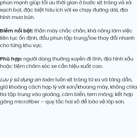
phun mạnh giúp tối ưu thời gian ở bước xịt tráng và xả
sạch bọt, đặc biệt hữu ích với xe chạy đường dài, địa
hình mưa bùn.
Điểm nổi bật:
thân máy chắc chắn, khả năng làm việc
liên tục ổn định, đầu phun tập trung/loe thay đổi nhanh
cho từng khu vực.
Phù hợp:
người dùng thường xuyên đi tỉnh, địa hình xấu
hoặc tiệm chăm sóc xe cần hiệu suất cao.
Lưu ý sử dụng an toàn:
luôn xịt tráng từ xa và tăng dần,
giữ khoảng cách hợp lý với sơn/khoang máy, không chĩa
tia tập trung vào gioăng, cảm biến, tem mỏng; kết hợp
găng microfiber – quy tắc hai xô để bảo vệ lớp sơn.