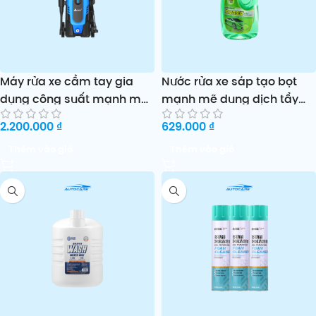
Máy rửa xe cầm tay gia
Nước rửa xe sáp tạo bọt
dụng công suất mạnh mẽ
mạnh mẽ dung dịch tẩy
Mingou
rửa ô tô sạch bóng hiệu
2.200.000
₫
629.000
₫
quả
Thêm vào giỏ
Thêm vào giỏ