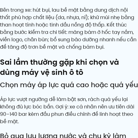
Bên trong xe: hút bụi, lau bề mặt bằng dung dịch nội
thất phù hợp chất liệu (da, nhựa, nỉ); khử mùi nhẹ bằng
than hoạt tính hoặc tinh dầu nồng độ thấp. Kết thúc
bằng bước kiểm tra chi tiết: mảng bám ở hốc tay nắm,
viền logo, chân bùn; bổ sung bảo dưỡng nhanh nếu cần
để tăng độ trơn bề mặt và chống bám bụi.
Sai lầm thường gặp khi chọn và
dùng máy vệ sinh ô tô
Chọn máy áp lực quá cao hoặc quá yếu
Áp lực vượt ngưỡng dễ làm bật sơn, rách quá yếu lại
không đủ lực bóc bẩn. Gợi ý: xe cá nhân nên ưu tiên dải
90–140 bar kèm đầu phun điều chỉnh để linh hoạt theo
bề mặt.
Bỏ qua lưu lượng nước và chu kỳ làm