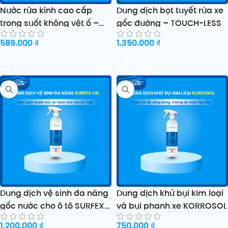
Nước rửa kính cao cấp
Dung dịch bọt tuyết rửa xe
trong suốt không vệt ố –
gốc đường – TOUCH-LESS
Trace-Less
589.000
₫
1.350.000
₫
Thêm vào giỏ
Thêm vào giỏ
Dung dịch vệ sinh đa năng
Dung dịch khử bụi kim loại
gốc nước cho ô tô SURFEX-
và bụi phanh xe KORROSOL
HD
1.200.000
₫
750.000
₫