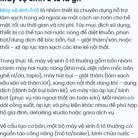
Máy vệ sinh ô tô
là nhóm thiết bị chuyên dụng hỗ trợ
làm sạch trong và ngoài xe một cách an toàn cho bề
mặt, tối ưu thời gian và chi phí. Tùy mục đích sử dụng,
thiết bị có thể tạo hơi nước nóng để diệt khuẩn, phun
bọt/dung dịch để bóc bẩn, hút – giặt thảm/sàn, hoặc
thổi – xịt áp lực làm sạch các khe kẽ nội thất.
Trong thực tế, máy vệ sinh ô tô thường gồm bốn nhóm
chính: máy hơi nước nóng (khử mùi, diệt nấm mốc trên
ghế nỉ/da, taplo), máy hút bụi – giặt thảm (làm sạch
sâu sàn và thảm lót), súng dọn nội thất dùng khí – dung
dịch (đánh bật bụi bám kẽ), và máy rửa áp lực/ bình
bọt (phục vụ rửa ngoại thất an toàn sơn). Mỗi nhóm có
dải công suất, áp lực và phụ kiện khác nhau để phù hợp
hộ gia đình, detailing studio hoặc gara dịch vụ.
Về cấu tạo cơ bản, một bộ máy vệ sinh ô tô thường có:
nguồn tạo công năng (mô tơ/boiler), bình chứa nước –