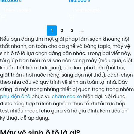
180.000
₫
180.000
₫
Thêm vào giỏ
Thêm vào giỏ
1
2
3
→
Nếu bạn đang tìm một giải pháp làm sạch khoang nội
thất nhanh, an toàn cho da ghế và bảng taplo, máy vệ
sinh ô tô là lựa chọn đáng cân nhắc. Trong bài viết này,
tôi giúp bạn hiểu rõ vì sao nên dùng máy (hiệu quả, diệt
khuẩn, tiết kiệm thời gian), các loại phổ biến (hút bụi,
giặt thảm, hơi nước nóng, súng dọn nội thất), cách chọn
theo nhu cầu và quy trình vệ sinh an toàn tại nhà. Đây
cũng là một trong những thiết bị quan trọng trong nhóm
phụ kiện ô tô
phục vụ
chăm sóc xe
hiện đại. Nội dung
được tổng hợp từ kinh nghiệm thực tế khi tôi trực tiếp
test nhiều model cho gara và hộ gia đình, kèm tiêu chí
kỹ thuật dễ áp dụng.
Máy vệ sinh ô tô là gì?