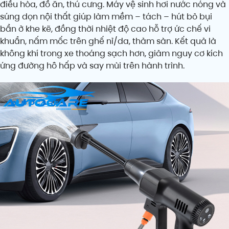
điều hòa, đồ ăn, thú cưng. Máy vệ sinh hơi nước nóng và
súng dọn nội thất giúp làm mềm – tách – hút bỏ bụi
bẩn ở khe kẽ, đồng thời nhiệt độ cao hỗ trợ ức chế vi
khuẩn, nấm mốc trên ghế nỉ/da, thảm sàn. Kết quả là
không khí trong xe thoáng sạch hơn, giảm nguy cơ kích
ứng đường hô hấp và say mùi trên hành trình.