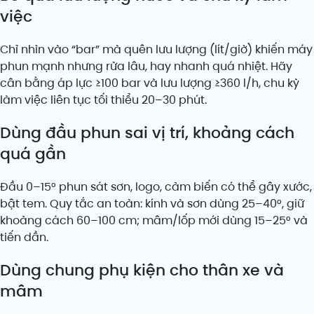
việc
Chỉ nhìn vào “bar” mà quên lưu lượng (lít/giờ) khiến máy
phun mạnh nhưng rửa lâu, hay nhanh quá nhiệt. Hãy
cân bằng áp lực ≥100 bar và lưu lượng ≥360 l/h, chu kỳ
làm việc liên tục tối thiểu 20–30 phút.
Dùng đầu phun sai vị trí, khoảng cách
quá gần
Đầu 0–15° phun sát sơn, logo, cảm biến có thể gây xước,
bật tem. Quy tắc an toàn: kính và sơn dùng 25–40°, giữ
khoảng cách 60–100 cm; mâm/lốp mới dùng 15–25° và
tiến dần.
Dùng chung phụ kiện cho thân xe và
mâm