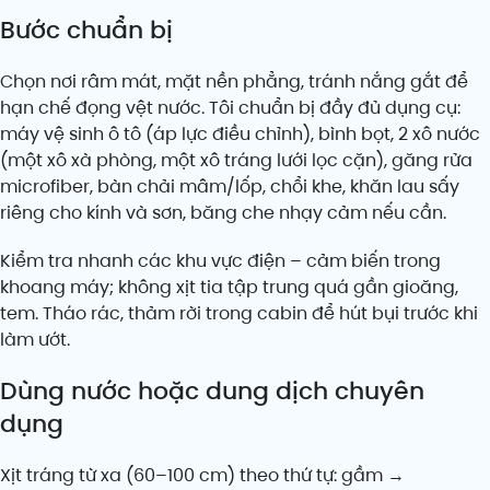
Bước chuẩn bị
Chọn nơi râm mát, mặt nền phẳng, tránh nắng gắt để
hạn chế đọng vệt nước. Tôi chuẩn bị đầy đủ dụng cụ:
máy vệ sinh ô tô (áp lực điều chỉnh), bình bọt, 2 xô nước
(một xô xà phòng, một xô tráng lưới lọc cặn), găng rửa
microfiber, bàn chải mâm/lốp, chổi khe, khăn lau sấy
riêng cho kính và sơn, băng che nhạy cảm nếu cần.
Kiểm tra nhanh các khu vực điện – cảm biến trong
khoang máy; không xịt tia tập trung quá gần gioăng,
tem. Tháo rác, thảm rời trong cabin để hút bụi trước khi
làm ướt.
Dùng nước hoặc dung dịch chuyên
dụng
Xịt tráng từ xa (60–100 cm) theo thứ tự: gầm →