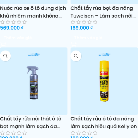
Nước rửa xe ô tô dung dịch
Chất tẩy rửa bọt đa năng
khử nhiễm mạnh không
Tuweisen – Làm sạch nội
cần lau sạch hiệu quả
thất ô tô & gia đình
569.000
₫
169.000
₫
Thêm vào giỏ
Thêm vào giỏ
Chất tẩy rửa nội thất ô tô
Chất tẩy rửa ô tô đa năng
bọt mạnh làm sạch da
làm sạch hiệu quả Kellylon
không cần rửa tiện lợi