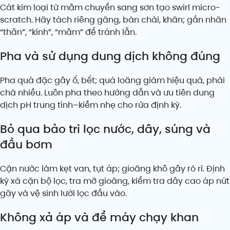
Cát kim loại từ mâm chuyển sang sơn tạo swirl micro-
scratch. Hãy tách riêng găng, bàn chải, khăn; gắn nhãn
“thân”, “kính”, “mâm” để tránh lẫn.
Pha và sử dụng dung dịch không đúng
Pha quá đặc gây ố, bết; quá loãng giảm hiệu quả, phải
chà nhiều. Luôn pha theo hướng dẫn và ưu tiên dung
dịch pH trung tính–kiềm nhẹ cho rửa định kỳ.
Bỏ qua bảo trì lọc nước, dây, súng và
đầu bơm
Cặn nước làm kẹt van, tụt áp; gioăng khô gây rò rỉ. Định
kỳ xả cặn bộ lọc, tra mỡ gioăng, kiểm tra dây cao áp nứt
gãy và vệ sinh lưới lọc đầu vào.
Không xả áp và để máy chạy khan