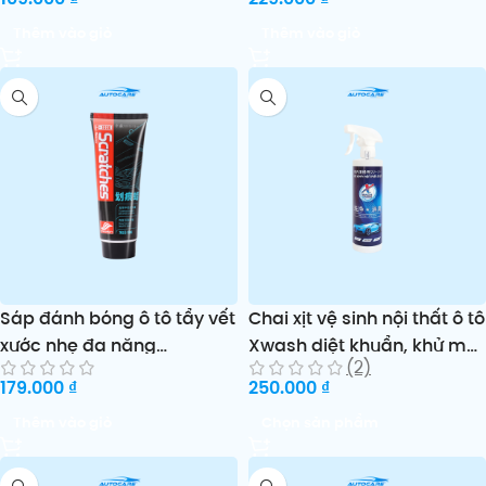
Thêm vào giỏ
Thêm vào giỏ
Sáp đánh bóng ô tô tẩy vết
Chai xịt vệ sinh nội thất ô tô
xước nhẹ đa năng
Xwash diệt khuẩn, khử mùi
(2)
Scratches
– 200ml/500ml
179.000
₫
250.000
₫
Thêm vào giỏ
Chọn sản phẩm