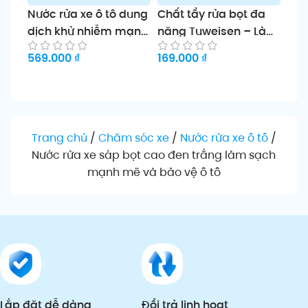
Nước rửa xe ô tô dung
Chất tẩy rửa bọt đa
Chấ
dịch khử nhiễm mạnh
năng Tuweisen – Làm
chu
không cần lau sạch
sạch nội thất ô tô &
sạ
569.000
₫
169.000
₫
136
hiệu quả
gia đình
Tes
Thêm vào giỏ
Thêm vào giỏ
Th
Trang chủ
/
Chăm sóc xe
/
Nước rửa xe ô tô
/
Nước rửa xe sáp bọt cao đen trắng làm sạch
mạnh mẽ và bảo vệ ô tô
Lắp đặt dễ dàng
Đổi trả linh hoạt