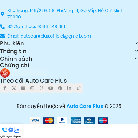
Kho hàng: 148/21 Đ. 59, Phường 14, Gò Vấp, Hồ Chí Minh
70000
Số điện thoại: 0388 349 381
Email: autocareplus.official@gmail.com
Phụ kiện
Thông tin
Chính sách
Chứng chỉ
Theo dõi Auto Care Plus
Bản quyền thuộc về
Auto Care Plus
© 2025
ọi điện
Messenger
Zalo