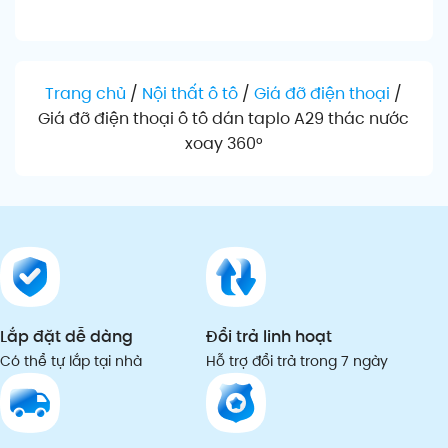
Chọn sản phẩm
Thêm vào giỏ
Th
Trang chủ
/
Nội thất ô tô
/
Giá đỡ điện thoại
/
Giá đỡ điện thoại ô tô dán taplo A29 thác nước
xoay 360°
Lắp đặt dễ dàng
Đổi trả linh hoạt
Có thể tự lắp tại nhà
Hỗ trợ đổi trả trong 7 ngày