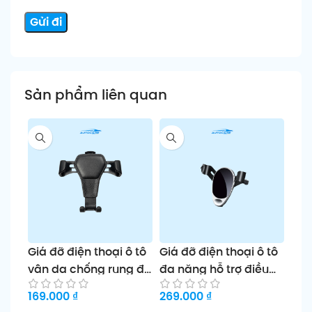
Sản phẩm liên quan
Giá đỡ điện thoại ô tô
Giá đỡ điện thoại ô tô
Giá
vân da chống rung đa
đa năng hỗ trợ điều
độn
năng
hướng
mặt
169.000
₫
269.000
₫
169