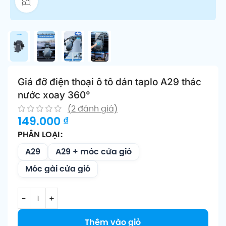
Click để phóng to
Giá đỡ điện thoại ô tô dán taplo A29 thác
nước xoay 360°
(
2
đánh giá)
149.000
₫
PHÂN LOẠI
A29
A29 + móc cửa gió
Móc gài cửa gió
Thêm vào giỏ