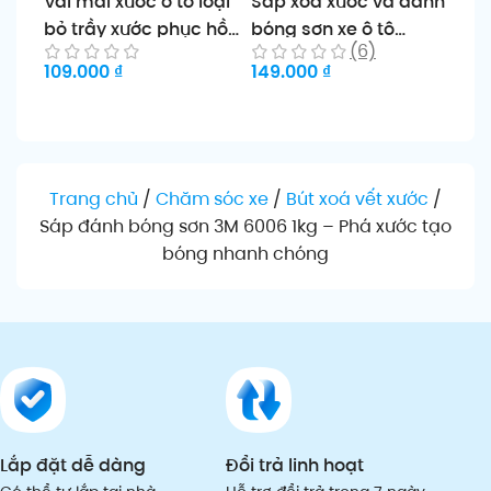
Vải mài xước ô tô loại
Sáp xóa xước và đánh
Sáp
bỏ trầy xước phục hồi
bóng sơn xe ô tô
xóa
(6)
bề mặt sơn Mc.P.P
SCRATCH
xe 
109.000
₫
149.000
₫
209
Thêm vào giỏ
Thêm vào giỏ
Ch
Trang chủ
/
Chăm sóc xe
/
Bút xoá vết xước
/
Sáp đánh bóng sơn 3M 6006 1kg – Phá xước tạo
bóng nhanh chóng
Lắp đặt dễ dàng
Đổi trả linh hoạt