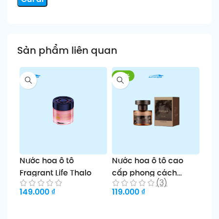
Sản phẩm liên quan
-30%
Nước hoa ô tô
Nước hoa ô tô cao
Nướ
Fragrant Life Thalo
cấp phong cách
thơ
(3)
Trung Quốc CHXGER
tế 
149.000
₫
119.000
₫
139
Chọn sản phẩm
Chọn sản phẩm
Ch