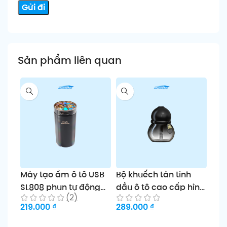
Sản phẩm liên quan
Máy tạo ẩm ô tô USB
Bộ khuếch tán tinh
Nướ
SL808 phun tự động
dầu ô tô cao cấp hình
Gul
(2)
hương thơm
bầu bí treo thơm kèm
hươ
219.000
₫
289.000
₫
359
QIANGDETAI
đèn sang trọng
cao
Chọn sản phẩm
Chọn sản phẩm
Ch