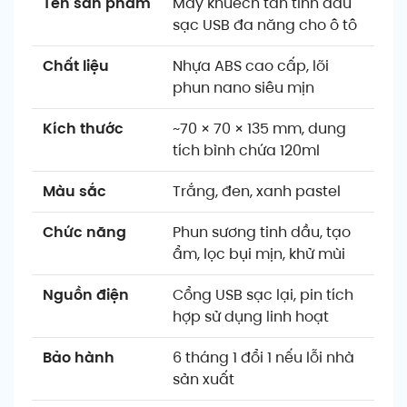
Tên sản phẩm
Máy khuếch tán tinh dầu
sạc USB đa năng cho ô tô
Chất liệu
Nhựa ABS cao cấp, lõi
phun nano siêu mịn
Kích thước
~70 × 70 × 135 mm, dung
tích bình chứa 120ml
Màu sắc
Trắng, đen, xanh pastel
Chức năng
Phun sương tinh dầu, tạo
ẩm, lọc bụi mịn, khử mùi
Nguồn điện
Cổng USB sạc lại, pin tích
hợp sử dụng linh hoạt
Bảo hành
6 tháng 1 đổi 1 nếu lỗi nhà
sản xuất