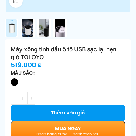
Click để phóng to
Máy xông tinh dầu ô tô USB sạc lại hẹn
giờ TOLOYO
519.000
₫
MÀU SẮC
Thêm vào giỏ
MUA NGAY