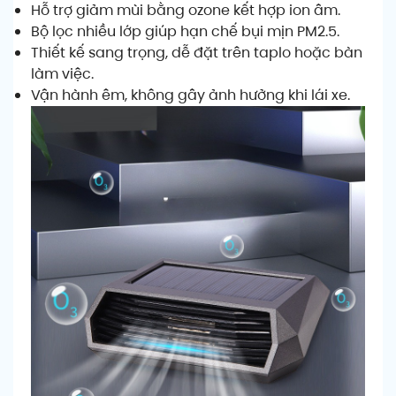
Hỗ trợ giảm mùi bằng ozone kết hợp ion âm.
Bộ lọc nhiều lớp giúp hạn chế bụi mịn PM2.5.
Thiết kế sang trọng, dễ đặt trên taplo hoặc bàn
làm việc.
Vận hành êm, không gây ảnh hưởng khi lái xe.