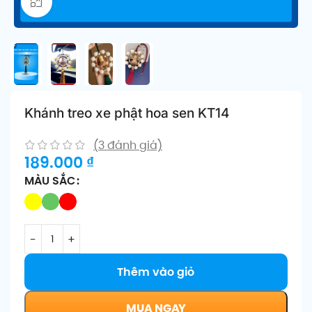
Click để phóng to
Khánh treo xe phật hoa sen KT14
(
3
đánh giá)
189.000
₫
MÀU SẮC
Thêm vào giỏ
MUA NGAY