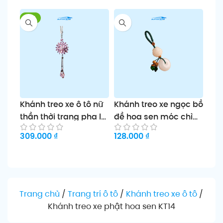
-11%
Khánh treo xe ô tô nữ
Khánh treo xe ngọc bồ
Khá
thần thời trang pha lê
đề hoa sen móc chìa
hoa
cao cấp Yanina
khóa cặp đôi
xoa
309.000
₫
128.000
₫
169
Chọn sản phẩm
Chọn sản phẩm
Ch
Trang chủ
/
Trang trí ô tô
/
Khánh treo xe ô tô
/
Khánh treo xe phật hoa sen KT14