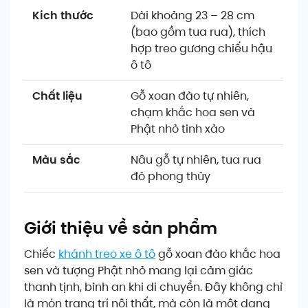
Kích thước
Dài khoảng 23 – 28 cm
(bao gồm tua rua), thích
hợp treo gương chiếu hậu
ô tô
Chất liệu
Gỗ xoan đào tự nhiên,
chạm khắc hoa sen và
Phật nhỏ tinh xảo
Màu sắc
Nâu gỗ tự nhiên, tua rua
đỏ phong thủy
Giới thiệu về sản phẩm
Chiếc
khánh treo xe ô tô
gỗ xoan đào khắc hoa
sen và tượng Phật nhỏ mang lại cảm giác
thanh tịnh, bình an khi di chuyển. Đây không chỉ
là món trang trí nội thất, mà còn là một dạng