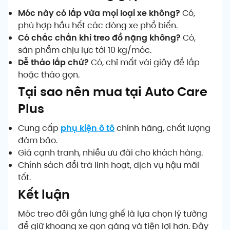
Móc này có lắp vừa mọi loại xe không?
Có,
phù hợp hầu hết các dòng xe phổ biến.
Có chắc chắn khi treo đồ nặng không?
Có,
sản phẩm chịu lực tới 10 kg/móc.
Dễ tháo lắp chứ?
Có, chỉ mất vài giây để lắp
hoặc tháo gọn.
Tại sao nên mua tại Auto Care
Plus
Cung cấp
phụ kiện ô tô
chính hãng, chất lượng
đảm bảo.
Giá cạnh tranh, nhiều ưu đãi cho khách hàng.
Chính sách đổi trả linh hoạt, dịch vụ hậu mãi
tốt.
Kết luận
Móc treo đôi gắn lưng ghế là lựa chọn lý tưởng
để giữ khoang xe gọn gàng và tiện lợi hơn. Đây