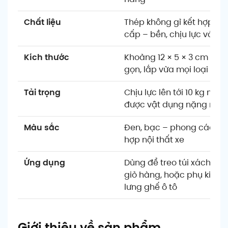
Chất liệu
Thép không gỉ kết hợp nh
cấp – bền, chịu lực và ch
Kích thước
Khoảng 12 × 5 × 3 cm – th
gọn, lắp vừa mọi loại ghế 
Tải trọng
Chịu lực lên tới 10 kg mỗi 
được vật dụng nặng mà v
Màu sắc
Đen, bạc – phong cách hi
hợp nội thất xe
Ứng dụng
Dùng để treo túi xách, bal
giỏ hàng, hoặc phụ kiện d
lưng ghế ô tô
Giới thiệu về sản phẩm