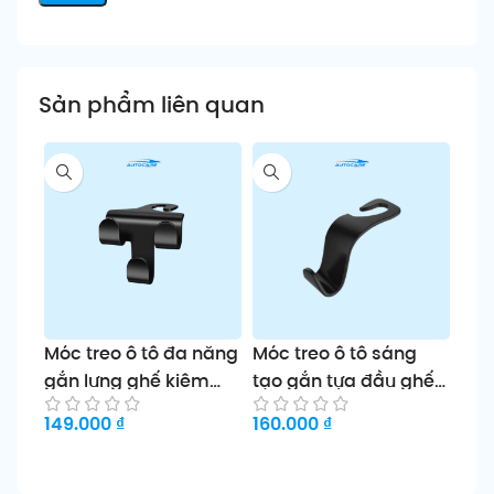
Sản phẩm liên quan
Móc treo ô tô đa năng
Móc treo ô tô sáng
Móc
gắn lưng ghế kiêm
tạo gắn tựa đầu ghế
đa 
giá đỡ điện thoại tiện
sau tiện lợi để đồ nội
tran
149.000
₫
160.000
₫
169
lợi
thất
Thêm vào giỏ
Thêm vào giỏ
Ch