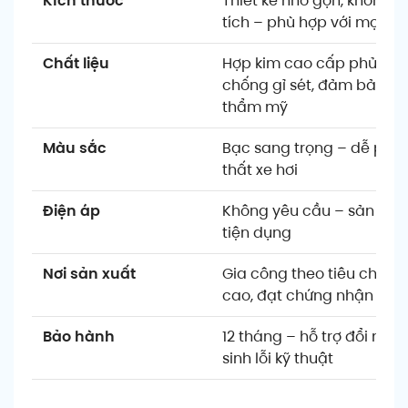
Kích thước
Thiết kế nhỏ gọn, không 
tích – phù hợp với mọi dò
Chất liệu
Hợp kim cao cấp phủ sơn 
chống gỉ sét, đảm bảo độ
thẩm mỹ
Màu sắc
Bạc sang trọng – dễ phối 
thất xe hơi
Điện áp
Không yêu cầu – sản phẩ
tiện dụng
Nơi sản xuất
Gia công theo tiêu chuẩn
cao, đạt chứng nhận an t
Bảo hành
12 tháng – hỗ trợ đổi mới
sinh lỗi kỹ thuật