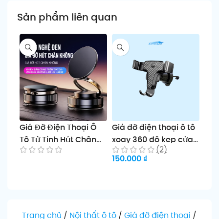
Sản phẩm liên quan
Giá Đỡ Điện Thoại Ô
Giá đỡ điện thoại ô tô
Giá
Tô Từ Tính Hút Chân
xoay 360 độ kẹp cửa
hơi
(2)
Không
gió chống rung XCHAT
gió 
150.000
₫
199
Đọc tiếp
Thêm vào giỏ
Th
Trang chủ
/
Nội thất ô tô
/
Giá đỡ điện thoại
/