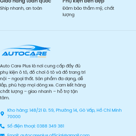
Giao hàng toàn quốc
Phụ kiện bền đẹp
Ship nhanh, an toàn
Đảm bảo thẩm mỹ, chất
lượng
Auto Care Plus là nơi cung cấp đầy đủ
phụ kiện ô tô, đồ chơi ô tô và đồ trang trí
nội – ngoại thất. Sản phẩm đa dạng, dễ
lắp, phù hợp mọi dòng xe. Cam kết hàng
chất lượng – giao nhanh – hỗ trợ tận
tâm.
Kho hàng: 148/21 Đ. 59, Phường 14, Gò Vấp, Hồ Chí Minh
70000
Số điện thoại: 0388 349 381
Email: autocareplus.official@gmail.com