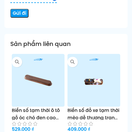
Sản phẩm liên quan
Biển số tạm thời ô tô
Biển số đỗ xe tạm thời
Biể
gỗ óc chó đen cao
mèo dễ thương trang
lật
cấp
trí ô tô
529.000
₫
409.000
₫
269