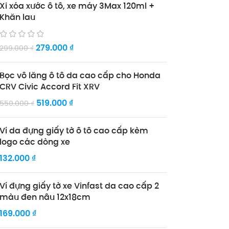
Xi xóa xước ô tô, xe máy 3Max 120ml +
Khăn lau
279.000
₫
299.000
₫
Bọc vô lăng ô tô da cao cấp cho Honda
CRV Civic Accord Fit XRV
519.000
₫
550.000
₫
Ví da đựng giấy tờ ô tô cao cấp kèm
logo các dòng xe
132.000
₫
Ví đựng giấy tờ xe Vinfast da cao cấp 2
màu đen nâu 12x18cm
169.000
₫