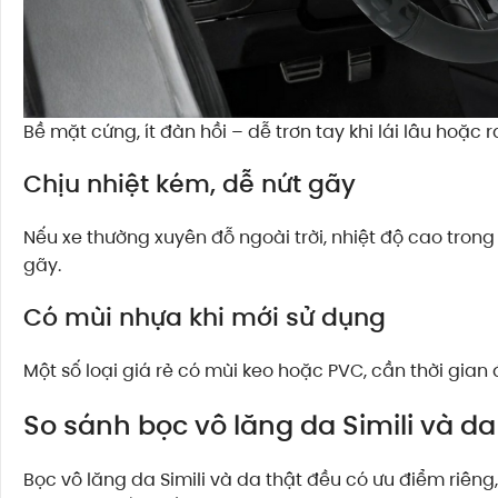
Bề mặt cứng, ít đàn hồi – dễ trơn tay khi lái lâu hoặc 
Chịu nhiệt kém, dễ nứt gãy
Nếu xe thường xuyên đỗ ngoài trời, nhiệt độ cao trong
gãy.
Có mùi nhựa khi mới sử dụng
Một số loại giá rẻ có mùi keo hoặc PVC, cần thời gian 
So sánh bọc vô lăng da Simili và da
Bọc vô lăng da Simili và da thật đều có ưu điểm riêng,