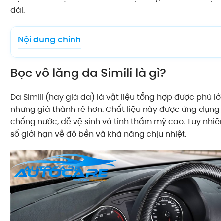
dài.
Nội dung chính
Bọc vô lăng da Simili là gì?
Da Simili (hay giả da) là vật liệu tổng hợp được phủ 
nhưng giá thành rẻ hơn. Chất liệu này được ứng dụng 
chống nước, dễ vệ sinh và tính thẩm mỹ cao. Tuy nhiê
số giới hạn về độ bền và khả năng chịu nhiệt.