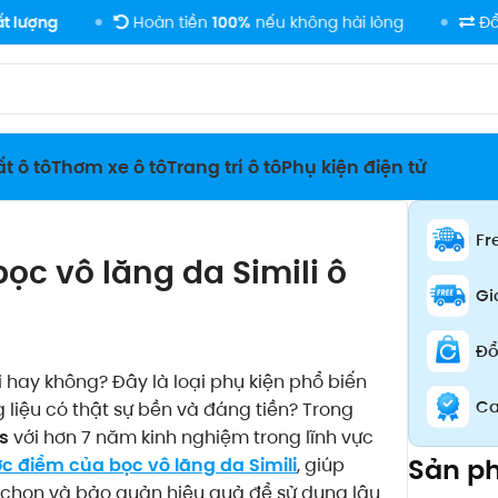
Hoàn tiền
100%
nếu không hài lòng
Đổi trả
linh
t ô tô
Thơm xe ô tô
Trang trí ô tô
Phụ kiện điện tử
Fr
ọc vô lăng da Simili ô
Gi
Đổ
 hay không? Đây là loại phụ kiện phổ biến
Ca
g liệu có thật sự bền và đáng tiền? Trong
s
với hơn 7 năm kinh nghiệm trong lĩnh vực
Sản p
c điểm của bọc vô lăng da Simili
, giúp
o chọn và bảo quản hiệu quả để sử dụng lâu