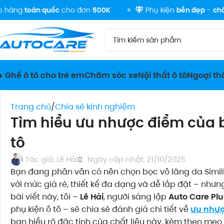
àn quốc
cho đơn
500K
Phụ kiện
bền đẹp
-
chất lượng
 Ghế ô tô cho trẻ em
Chăm sóc xe
Nội thất ô tô
Ngoại thấ
Trang chủ
Chia sẻ kinh nghiệm
Tìm hiểu ưu nhược điểm của b
tô
Tác giả:
Lê Hải
Ngày cập nhật: 21/10/2025
Bạn đang phân vân có nên chọn bọc vô lăng da Simili
với mức giá rẻ, thiết kế đa dạng và dễ lắp đặt – nhưn
bài viết này, tôi –
Lê Hải
, người sáng lập
Auto Care Plu
phụ kiện ô tô – sẽ chia sẻ đánh giá chi tiết về
ưu nhượ
bạn hiểu rõ đặc tính của chất liệu này, kèm theo mẹ