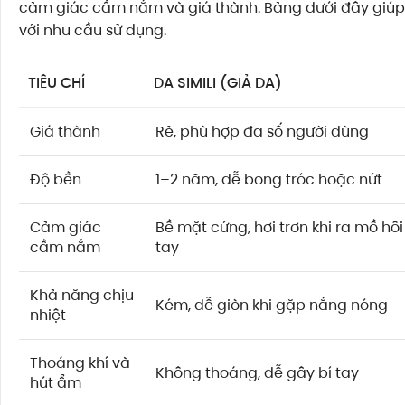
cảm giác cầm nắm và giá thành. Bảng dưới đây giúp
với nhu cầu sử dụng.
TIÊU CHÍ
DA SIMILI (GIẢ DA)
Giá thành
Rẻ, phù hợp đa số người dùng
Độ bền
1–2 năm, dễ bong tróc hoặc nứt
Cảm giác
Bề mặt cứng, hơi trơn khi ra mồ hôi
cầm nắm
tay
Khả năng chịu
Kém, dễ giòn khi gặp nắng nóng
nhiệt
Thoáng khí và
Không thoáng, dễ gây bí tay
hút ẩm