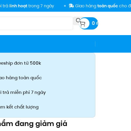
 hoạt
trong 7 ngày
Giao hàng
toàn quốc
cho đơn
500K
0
₫
eeship đơn từ 500k
ao hàng toàn quốc
i trả miễn phí 7 ngày
m kết chất lượng
hẩm đang giảm giá