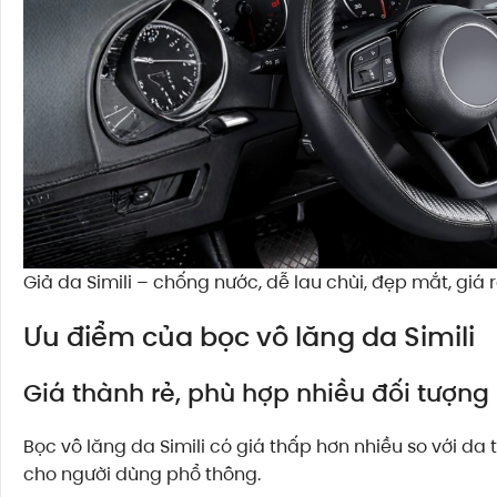
Giả da Simili – chống nước, dễ lau chùi, đẹp mắt, giá
Ưu điểm của bọc vô lăng da Simili
Giá thành rẻ, phù hợp nhiều đối tượng
Bọc vô lăng da Simili có giá thấp hơn nhiều so với da 
cho người dùng phổ thông.