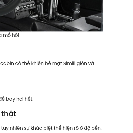
ra mồ hôi
 cabin có thể khiến bề mặt Simili giòn và
để bay hơi hết.
 thật
 tuy nhiên sự khác biệt thể hiện rõ ở độ bền,