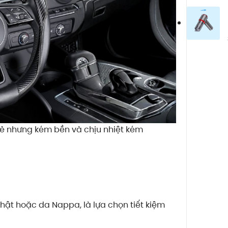
 rẻ nhưng kém bền và chịu nhiệt kém
thật hoặc da Nappa, là lựa chọn tiết kiệm