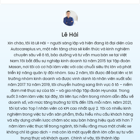
Lê Hải
Xin chào, tôi là Lê Hải – người sáng lập và hiện đang là đại diện của
Autocareplus.vn, một nền tảng chia sẻ kiến thức và kinh nghiệm
chuyên sâu về ô tô, bảo dưỡng và tư vấn mua bán xe tại Việt
Nam.Tôi bắt đầu sự nghiệp kinh doanh từ năm 2015 tại Tập đoàn
Masan, nơi tôi có cơ hội làm việc với các chuỗi siêu thị lớn và phát
triển kỹ năng quản lý đội nhóm. Sau 2 năm, tôi được đề bạt lên vị trí
trưởng nhóm kinh doanh và được vinh danh là nhân viên xuất sắc
năm 2017.Từ năm 2019, tôi chuyển hướng sang lĩnh vực ô tô – niềm
đam mê thực sự của tôi – và gia nhập Tập đoàn Hyundai. Trong
suốt 3 năm làm việc tại đây, tôi liên tục nằm trong nhóm dẫn đầu về
doanh số, với mức tăng trưởng từ 10% đến 13% mỗi năm. Năm 2021,
tôi lọt vào Top 1 nhân viên có KPI cao nhất quý 2. Tôi có nhiều kinh
nghiệm trong việc tư vấn sản phẩm, thấu hiểu nhu cầu khách hàng
và xây dựng chiến lược chăm sóc sau bán hàng hiệu quả.Với hơn 7
năm làm việc thực tế trong ngành, tôi hiểu rằng mua một chiếc xe
không chỉ là giao dịch – mà còn là một quyết định lớn cần sự tư vấn
trung thực và khách quan. Chính vì vậy, tôi thành lập