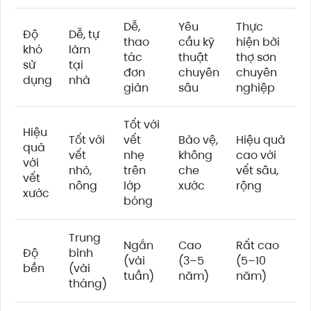
Dễ,
Yêu
Thực
Độ
Dễ, tự
thao
cầu kỹ
hiện bởi
khó
làm
tác
thuật
thợ sơn
sử
tại
đơn
chuyên
chuyên
dụng
nhà
giản
sâu
nghiệp
Tốt với
Hiệu
Tốt với
vết
Bảo vệ,
Hiệu quả
quả
vết
nhẹ
không
cao với
với
nhỏ,
trên
che
vết sâu,
vết
nông
lớp
xước
rộng
xước
bóng
Trung
Ngắn
Cao
Rất cao
Độ
bình
(vài
(3–5
(5–10
bền
(vài
tuần)
năm)
năm)
tháng)