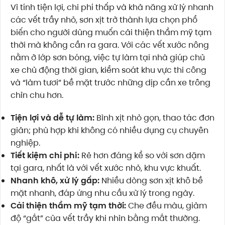
Vì tính tiện lợi, chi phí thấp và khả năng xử lý nhanh
các vết trầy nhỏ, sơn xịt trở thành lựa chọn phổ
biến cho người dùng muốn cải thiện thẩm mỹ tạm
thời mà không cần ra gara. Với các vết xước nông
nằm ở lớp sơn bóng, việc tự làm tại nhà giúp chủ
xe chủ động thời gian, kiểm soát khu vực thi công
và “làm tươi” bề mặt trước những dịp cần xe trông
chỉn chu hơn.
Tiện lợi và dễ tự làm:
Bình xịt nhỏ gọn, thao tác đơn
giản; phù hợp khi không có nhiều dụng cụ chuyên
nghiệp.
Tiết kiệm chi phí:
Rẻ hơn đáng kể so với sơn dặm
tại gara, nhất là với vết xước nhỏ, khu vực khuất.
Nhanh khô, xử lý gấp:
Nhiều dòng sơn xịt khô bề
mặt nhanh, đáp ứng nhu cầu xử lý trong ngày.
Cải thiện thẩm mỹ tạm thời:
Che đều màu, giảm
độ “gắt” của vết trầy khi nhìn bằng mắt thường.