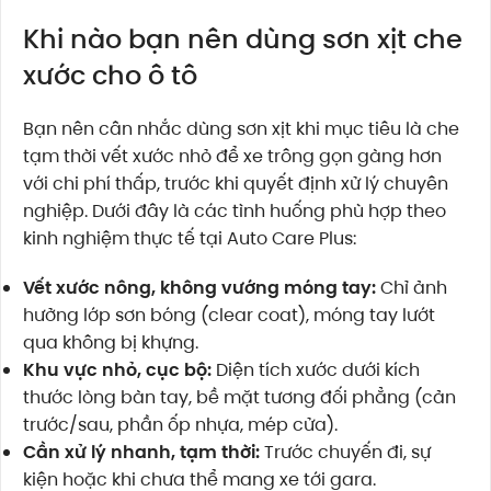
Khi nào bạn nên dùng sơn xịt che
xước cho ô tô
Bạn nên cân nhắc dùng sơn xịt khi mục tiêu là che
tạm thời vết xước nhỏ để xe trông gọn gàng hơn
với chi phí thấp, trước khi quyết định xử lý chuyên
nghiệp. Dưới đây là các tình huống phù hợp theo
kinh nghiệm thực tế tại Auto Care Plus:
Vết xước nông, không vướng móng tay:
Chỉ ảnh
hưởng lớp sơn bóng (clear coat), móng tay lướt
qua không bị khựng.
Khu vực nhỏ, cục bộ:
Diện tích xước dưới kích
thước lòng bàn tay, bề mặt tương đối phẳng (cản
trước/sau, phần ốp nhựa, mép cửa).
Cần xử lý nhanh, tạm thời:
Trước chuyến đi, sự
kiện hoặc khi chưa thể mang xe tới gara.