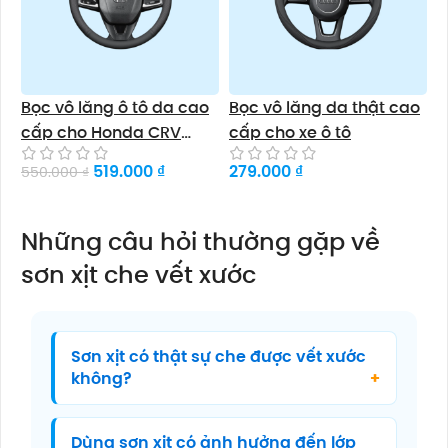
Bọc vô lăng ô tô da cao
Bọc vô lăng da thật cao
cấp cho Honda CRV
cấp cho xe ô tô
Civic Accord Fit XRV
519.000
₫
279.000
₫
550.000
₫
Thêm vào giỏ
Chọn sản phẩm
Những câu hỏi thường gặp về
sơn xịt che vết xước
Sơn xịt có thật sự che được vết xước
không?
Dùng sơn xịt có ảnh hưởng đến lớp