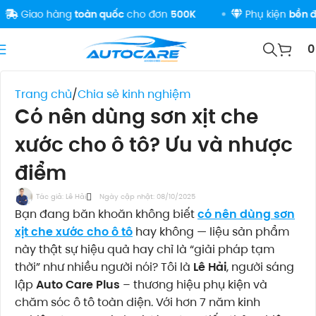
o hàng
toàn quốc
cho đơn
500K
Phụ kiện
bền đẹp
-
ch
Trang chủ
Chia sẻ kinh nghiệm
Có nên dùng sơn xịt che
xước cho ô tô? Ưu và nhược
điểm
Tác giả:
Lê Hải
Ngày cập nhật: 08/10/2025
Bạn đang băn khoăn không biết
có nên dùng sơn
xịt che xước cho ô tô
hay không — liệu sản phẩm
này thật sự hiệu quả hay chỉ là “giải pháp tạm
thời” như nhiều người nói? Tôi là
Lê Hải
, người sáng
lập
Auto Care Plus
– thương hiệu phụ kiện và
chăm sóc ô tô toàn diện. Với hơn 7 năm kinh