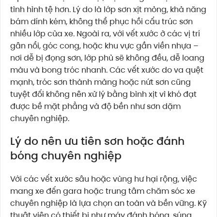
tình hình tệ hơn. Lý do là lớp sơn xịt mỏng, khả năng
bám dính kém, không thể phục hồi cấu trúc sơn
nhiều lớp của xe. Ngoài ra, với vết xước ở các vị trí
gân nổi, góc cong, hoặc khu vực gần viền nhựa –
nơi dễ bị đọng sơn, lớp phủ sẽ không đều, dễ loang
màu và bong tróc nhanh. Các vết xước do va quệt
mạnh, tróc sơn thành mảng hoặc nứt sơn cũng
tuyệt đối không nên xử lý bằng bình xịt vì khó đạt
được bề mặt phẳng và độ bền như sơn dặm
chuyên nghiệp.
Lý do nên ưu tiên sơn hoặc đánh
bóng chuyên nghiệp
Với các vết xước sâu hoặc vùng hư hại rộng, việc
mang xe đến gara hoặc trung tâm chăm sóc xe
chuyên nghiệp là lựa chọn an toàn và bền vững. Kỹ
thuật viên có thiết bị như máy đánh bóng, súng