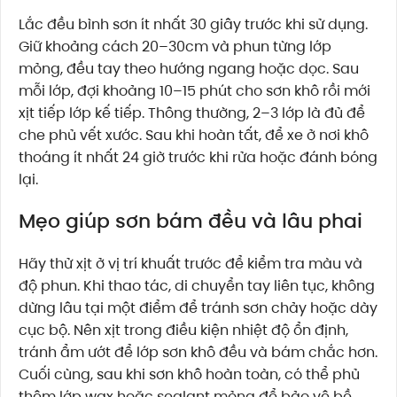
Lắc đều bình sơn ít nhất 30 giây trước khi sử dụng.
Giữ khoảng cách 20–30cm và phun từng lớp
mỏng, đều tay theo hướng ngang hoặc dọc. Sau
mỗi lớp, đợi khoảng 10–15 phút cho sơn khô rồi mới
xịt tiếp lớp kế tiếp. Thông thường, 2–3 lớp là đủ để
che phủ vết xước. Sau khi hoàn tất, để xe ở nơi khô
thoáng ít nhất 24 giờ trước khi rửa hoặc đánh bóng
lại.
Mẹo giúp sơn bám đều và lâu phai
Hãy thử xịt ở vị trí khuất trước để kiểm tra màu và
độ phun. Khi thao tác, di chuyển tay liên tục, không
dừng lâu tại một điểm để tránh sơn chảy hoặc dày
cục bộ. Nên xịt trong điều kiện nhiệt độ ổn định,
tránh ẩm ướt để lớp sơn khô đều và bám chắc hơn.
Cuối cùng, sau khi sơn khô hoàn toàn, có thể phủ
thêm lớp wax hoặc sealant mỏng để bảo vệ bề