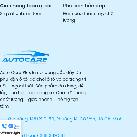
Giao hàng toàn quốc
Phụ kiện bền đẹp
Ship nhanh, an toàn
Đảm bảo thẩm mỹ, chất
lượng
Auto Care Plus là nơi cung cấp đầy đủ
phụ kiện ô tô, đồ chơi ô tô và đồ trang trí
nội – ngoại thất. Sản phẩm đa dạng, dễ
lắp, phù hợp mọi dòng xe. Cam kết hàng
chất lượng – giao nhanh – hỗ trợ tận
tâm.
Kho hàng: 148/21 Đ. 59, Phường 14, Gò Vấp, Hồ Chí Minh
70000
ọi điện
Messenger
Zalo
Số điện thoại: 0388 349 381