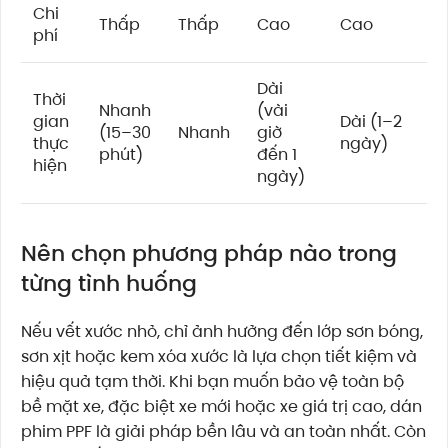
Chi
Thấp
Thấp
Cao
Cao
phí
Dài
Thời
Nhanh
(vài
gian
Dài (1–2
(15–30
Nhanh
giờ
thực
ngày)
phút)
đến 1
hiện
ngày)
Nên chọn phương pháp nào trong
từng tình huống
Nếu vết xước nhỏ, chỉ ảnh hưởng đến lớp sơn bóng,
sơn xịt hoặc kem xóa xước là lựa chọn tiết kiệm và
hiệu quả tạm thời. Khi bạn muốn bảo vệ toàn bộ
bề mặt xe, đặc biệt xe mới hoặc xe giá trị cao, dán
phim PPF là giải pháp bền lâu và an toàn nhất. Còn