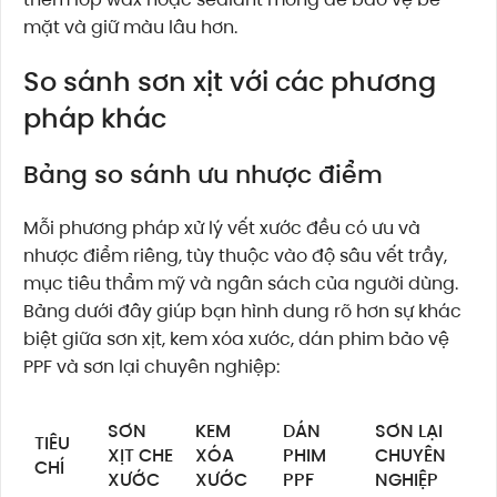
mặt và giữ màu lâu hơn.
So sánh sơn xịt với các phương
pháp khác
Bảng so sánh ưu nhược điểm
Mỗi phương pháp xử lý vết xước đều có ưu và
nhược điểm riêng, tùy thuộc vào độ sâu vết trầy,
mục tiêu thẩm mỹ và ngân sách của người dùng.
Bảng dưới đây giúp bạn hình dung rõ hơn sự khác
biệt giữa sơn xịt, kem xóa xước, dán phim bảo vệ
PPF và sơn lại chuyên nghiệp:
SƠN
KEM
DÁN
SƠN LẠI
TIÊU
XỊT CHE
XÓA
PHIM
CHUYÊN
CHÍ
XƯỚC
XƯỚC
PPF
NGHIỆP