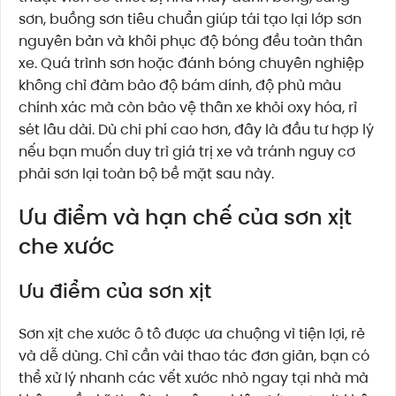
sơn, buồng sơn tiêu chuẩn giúp tái tạo lại lớp sơn
nguyên bản và khôi phục độ bóng đều toàn thân
xe. Quá trình sơn hoặc đánh bóng chuyên nghiệp
không chỉ đảm bảo độ bám dính, độ phủ màu
chính xác mà còn bảo vệ thân xe khỏi oxy hóa, rỉ
sét lâu dài. Dù chi phí cao hơn, đây là đầu tư hợp lý
nếu bạn muốn duy trì giá trị xe và tránh nguy cơ
phải sơn lại toàn bộ bề mặt sau này.
Ưu điểm và hạn chế của sơn xịt
che xước
Ưu điểm của sơn xịt
Sơn xịt che xước ô tô được ưa chuộng vì tiện lợi, rẻ
và dễ dùng. Chỉ cần vài thao tác đơn giản, bạn có
thể xử lý nhanh các vết xước nhỏ ngay tại nhà mà