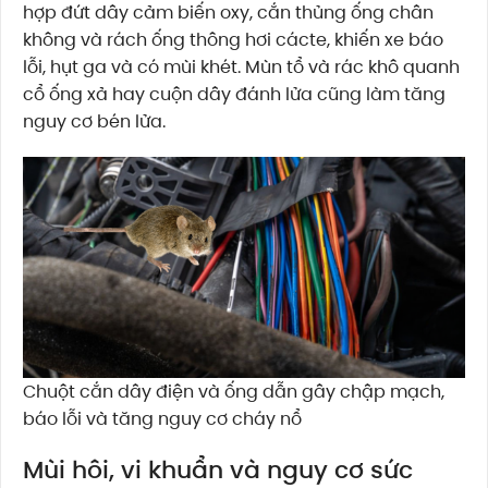
hợp đứt dây cảm biến oxy, cắn thủng ống chân
không và rách ống thông hơi cácte, khiến xe báo
lỗi, hụt ga và có mùi khét. Mùn tổ và rác khô quanh
cổ ống xả hay cuộn dây đánh lửa cũng làm tăng
nguy cơ bén lửa.
Chuột cắn dây điện và ống dẫn gây chập mạch,
báo lỗi và tăng nguy cơ cháy nổ
Mùi hôi, vi khuẩn và nguy cơ sức