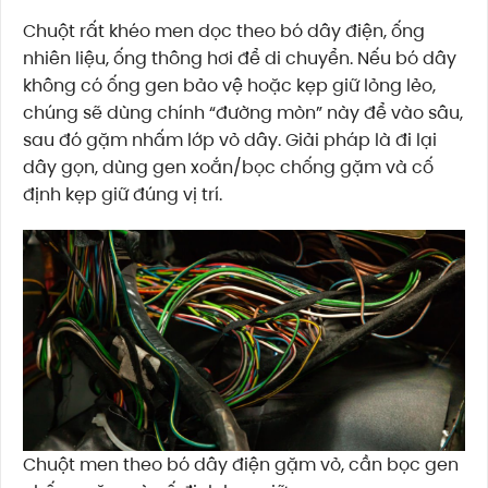
Chuột rất khéo men dọc theo bó dây điện, ống
nhiên liệu, ống thông hơi để di chuyển. Nếu bó dây
không có ống gen bảo vệ hoặc kẹp giữ lỏng lẻo,
chúng sẽ dùng chính “đường mòn” này để vào sâu,
sau đó gặm nhấm lớp vỏ dây. Giải pháp là đi lại
dây gọn, dùng gen xoắn/bọc chống gặm và cố
định kẹp giữ đúng vị trí.
Chuột men theo bó dây điện gặm vỏ, cần bọc gen