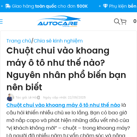
iao hàng
toàn quốc
cho đơn
500K
Phụ kiện
bền đẹp
-
Trang chủ
Chia sẻ kinh nghiệm
Chuột chui vào khoang
máy ô tô như thế nào?
Nguyên nhân phổ biến bạn
nên biết
Tác giả:
Lê Hải
Ngày cập nhật: 22/09/2025
Chuột chui vào khoang máy ô tô như thế nào
là
câu hỏi khiến nhiều chủ xe lo lắng. Bạn có bao giờ
mở nắp capo và phát hiện những dấu vết nhỏ của
“vị khách không mời” – chuột – trong khoang máy?
Là người đã nhiều năm tư vấn chăm sóc và nâng