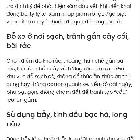
tra định kỳ để phát hiện sớm dấu vết. Khi triển khai
đồng bộ, tỷ lệ tái xâm nhập giảm rõ rệt, đặc biệt
với xe ít di chuyển hoặc đỗ qua đêm ngoài trời.
Đỗ xe ở nơi sạch, tránh gần cây cối,
bãi rác
Chọn điểm đỗ khô ráo, thoáng, hạn chế gần bãi
rác, bụi rậm, bồn cây và tường rào rậm rạp. Giữ
khu vực đỗ sạch cỏ, không để thức ăn, thức ăn thú
cưng hay thùng carton quanh xe. Nếu đỗ dài ngày,
phủ bạt gọn, không chạm đất để tránh tạo “cầu”
leo lên gầm.
Sử dụng bẫy, tinh dầu bạc hà, long
não
Dùng bẫy lồng hoặc bẫy keo đặt quanh khu vực đỗ