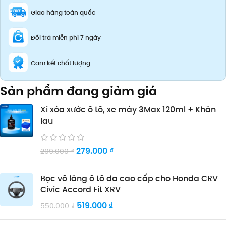
Giao hàng toàn quốc
Đổi trả miễn phí 7 ngày
Cam kết chất lượng
Sản phẩm đang giảm giá
Xi xóa xước ô tô, xe máy 3Max 120ml + Khăn
lau
279.000
₫
299.000
₫
Bọc vô lăng ô tô da cao cấp cho Honda CRV
Civic Accord Fit XRV
519.000
₫
550.000
₫