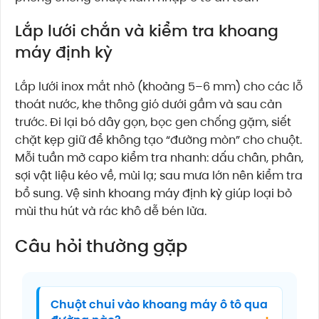
Lắp lưới chắn và kiểm tra khoang
máy định kỳ
Lắp lưới inox mắt nhỏ (khoảng 5–6 mm) cho các lỗ
thoát nước, khe thông gió dưới gầm và sau cản
trước. Đi lại bó dây gọn, bọc gen chống gặm, siết
chặt kẹp giữ để không tạo “đường mòn” cho chuột.
Mỗi tuần mở capo kiểm tra nhanh: dấu chân, phân,
sợi vật liệu kéo về, mùi lạ; sau mưa lớn nên kiểm tra
bổ sung. Vệ sinh khoang máy định kỳ giúp loại bỏ
mùi thu hút và rác khô dễ bén lửa.
Câu hỏi thường gặp
Chuột chui vào khoang máy ô tô qua