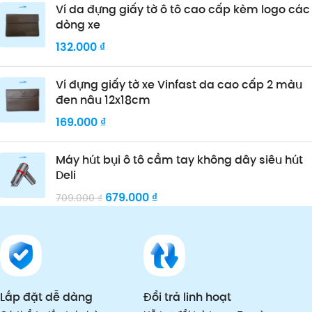
Ví da đựng giấy tờ ô tô cao cấp kèm logo các
dòng xe
132.000
₫
Ví đựng giấy tờ xe Vinfast da cao cấp 2 màu
đen nâu 12x18cm
169.000
₫
Máy hút bụi ô tô cầm tay không dây siêu hút
Deli
679.000
₫
709.000
₫
Lắp đặt dễ dàng
Đổi trả linh hoạt