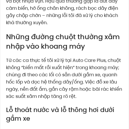
và bột nhựa vụn. Hậu quả thường gặp là đứt dây
cảm biến, hở ống chân không, rách bọc dây điện
gây chập chờn – những lỗi tôi đã xử lý cho khách
khá thường xuyên.
Những đường chuột thường xâm
nhập vào khoang máy
Từ các ca thực tế tôi xử lý tại Auto Care Plus, chuột
không “biến mất rồi xuất hiện” trong khoang máy;
chúng đi theo các lối có sẵn dưới gầm xe, quanh
hốc lốp và dọc hệ thống dây/ống. Việc đỗ xe lâu
ngày, nền đất ẩm, gần cây rậm hoặc bãi rác khiến
xác suất xâm nhập tăng rõ rệt.
Lỗ thoát nước và lỗ thông hơi dưới
gầm xe