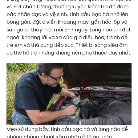
và sát chân tường, thường xuyên kiểm tra để đảm
bảo nhân đạo và vệ sinh. Tinh dầu bạc hà nhỏ lên
bông gòn, đặt ở viền khoang máy, gần hốc lốp và
sàn gara; thay mới mỗi 5–7 ngày. Long não chỉ đặt
ngoài khoang lái và xa cửa gió điều hòa, tránh để
trẻ em và thú cưng tiếp xúc. Thiết bị sóng siêu âm
có thể hỗ trợ nhưng không nên phụ thuộc duy nhất.
Mẹo sử dụng bẫy, tinh dầu bạc hà và long não để
phòng chống chuột xâm nhập ô tô an toàn