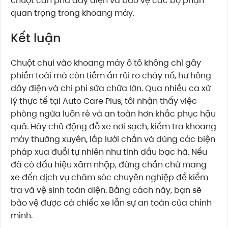
chuột cắn phá dây điện và bảo vệ các bộ phận
quan trọng trong khoang máy.
Kết luận
Chuột chui vào khoang máy ô tô không chỉ gây
phiền toái mà còn tiềm ẩn rủi ro cháy nổ, hư hỏng
dây điện và chi phí sửa chữa lớn. Qua nhiều ca xử
lý thực tế tại Auto Care Plus, tôi nhận thấy việc
phòng ngừa luôn rẻ và an toàn hơn khắc phục hậu
quả. Hãy chủ động đỗ xe nơi sạch, kiểm tra khoang
máy thường xuyên, lắp lưới chắn và dùng các biện
pháp xua đuổi tự nhiên như tinh dầu bạc hà. Nếu
đã có dấu hiệu xâm nhập, đừng chần chừ mang
xe đến dịch vụ chăm sóc chuyên nghiệp để kiểm
tra và vệ sinh toàn diện. Bằng cách này, bạn sẽ
bảo vệ được cả chiếc xe lẫn sự an toàn của chính
mình.