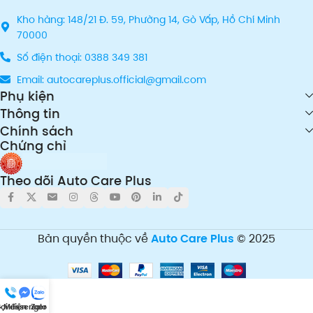
Kho hàng: 148/21 Đ. 59, Phường 14, Gò Vấp, Hồ Chí Minh
70000
Số điện thoại: 0388 349 381
Email: autocareplus.official@gmail.com
Phụ kiện
Thông tin
Chính sách
Chứng chỉ
Theo dõi Auto Care Plus
Bản quyền thuộc về
Auto Care Plus
© 2025
ọi điện
Messenger
Zalo