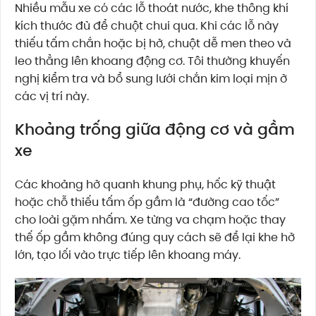
Nhiều mẫu xe có các lỗ thoát nước, khe thông khí
kích thước đủ để chuột chui qua. Khi các lỗ này
thiếu tấm chắn hoặc bị hở, chuột dễ men theo và
leo thẳng lên khoang động cơ. Tôi thường khuyến
nghị kiểm tra và bổ sung lưới chắn kim loại mịn ở
các vị trí này.
Khoảng trống giữa động cơ và gầm
xe
Các khoảng hở quanh khung phụ, hốc kỹ thuật
hoặc chỗ thiếu tấm ốp gầm là “đường cao tốc”
cho loài gặm nhấm. Xe từng va chạm hoặc thay
thế ốp gầm không đúng quy cách sẽ để lại khe hở
lớn, tạo lối vào trực tiếp lên khoang máy.