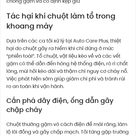
chống gặm và cố định kẹp giữ
Tác hại khi chuột làm tổ trong
khoang máy
Dựa trên các ca tôi xử lý tại Auto Care Plus, thiệt
hại do chuột gây ra hiếm khi chỉ dừng ở mức
“phiền toái”. Tổ chuột, vật liệu kéo về và các vết
gặm có thể dẫn đến hỏng hệ thống điện, rò rỉ chất
lỏng, mùi hôi kéo dài và thậm chí nguy cơ cháy nổ.
Việc phát hiện sớm giúp giảm chi phí và tránh rủi
ro an toàn khi vận hành.
Cắn phá dây điện, ống dẫn gây
chập cháy
Chuột thường gặm vỏ cách điện để mài răng, làm
lộ lõi đồng và gây chập mạch. Tôi từng gặp trường