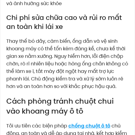
và ảnh hưởng sức khỏe
Chi phí sửa chữa cao và rủi ro mất
an toàn khi lái xe
Thay thế bó dây, cảm biến, ống dẫn và vệ sinh
khoang máy có thể tốn kém đáng kể, chưa kể thời
gian xe nằm xưởng. Nguy hiểm hơn, lỗi điện chập
chờn, rò rỉ nhiên liệu hoặc hỏng ống chân không có
thể làm xe ì, tắt máy đột ngột hay mất trợ lực
phanh lái. Chủ động kiểm tra và xử lý sớm luôn rẻ
hơn và an toàn hơn so với khắc phục hậu quả.
Cách phòng tránh chuột chui
vào khoang máy ô tô
Tôi ưu tiên các biện pháp
chống chuột ô tô
chủ
động, an toàn và dễ áp dụng tại nhà, kết hợp kiểm