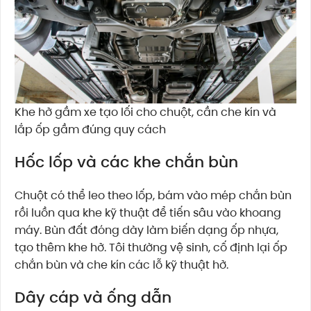
Khe hở gầm xe tạo lối cho chuột, cần che kín và
lắp ốp gầm đúng quy cách
Hốc lốp và các khe chắn bùn
Chuột có thể leo theo lốp, bám vào mép chắn bùn
rồi luồn qua khe kỹ thuật để tiến sâu vào khoang
máy. Bùn đất đóng dày làm biến dạng ốp nhựa,
tạo thêm khe hở. Tôi thường vệ sinh, cố định lại ốp
chắn bùn và che kín các lỗ kỹ thuật hở.
Dây cáp và ống dẫn