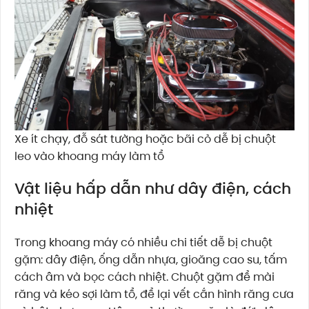
Xe ít chạy, đỗ sát tường hoặc bãi cỏ dễ bị chuột
leo vào khoang máy làm tổ
Vật liệu hấp dẫn như dây điện, cách
nhiệt
Trong khoang máy có nhiều chi tiết dễ bị chuột
gặm: dây điện, ống dẫn nhựa, gioăng cao su, tấm
cách âm và bọc cách nhiệt. Chuột gặm để mài
răng và kéo sợi làm tổ, để lại vết cắn hình răng cưa