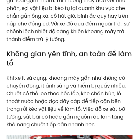
gu” loài gặm nhấm. Tôi thường thấy dấu vết như
phân, sợi vật liệu bị kéo tụ lại quanh khu vực che
chắn gần ống xả, cổ hút gió, bình ắc quy hay trên
nắp che động cơ. Với xe đỗ qua đêm ngoài trời, sự
chênh lệch nhiệt độ càng khiến khoang máy trở
thành điểm trú lý tưởng.
Không gian yên tĩnh, an toàn để làm
tổ
Khi xe ít sử dụng, khoang máy gần như không có
chuyển động, ít ánh sáng và hiếm bị quấy nhiễu.
Chuột có thể leo theo hốc lốp, khe chắn bùn, lỗ
thoát nước hoặc dọc dây cáp để tiếp cận bên
trong rồi kéo vật liệu về làm tổ. Việc đỗ xe sát bờ
tường, sát bãi cỏ hoặc gần nguồn rác làm tăng
khả năng chuột tiếp cận nhanh hơn.