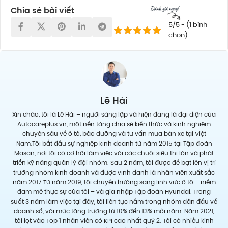
Chia sẻ bài viết
5/5 - (1 bình
chọn)
Lê Hải
Xin chào, tôi là Lê Hải – người sáng lập và hiện đang là đại diện của
Autocareplus.vn, một nền tảng chia sẻ kiến thức và kinh nghiệm
chuyên sâu về ô tô, bảo dưỡng và tư vấn mua bán xe tại Việt
Nam.Tôi bắt đầu sự nghiệp kinh doanh từ năm 2015 tại Tập đoàn
Masan, nơi tôi có cơ hội làm việc với các chuỗi siêu thị lớn và phát
triển kỹ năng quản lý đội nhóm. Sau 2 năm, tôi được đề bạt lên vị trí
trưởng nhóm kinh doanh và được vinh danh là nhân viên xuất sắc
năm 2017.Từ năm 2019, tôi chuyển hướng sang lĩnh vực ô tô – niềm
đam mê thực sự của tôi – và gia nhập Tập đoàn Hyundai. Trong
suốt 3 năm làm việc tại đây, tôi liên tục nằm trong nhóm dẫn đầu về
doanh số, với mức tăng trưởng từ 10% đến 13% mỗi năm. Năm 2021,
tôi lọt vào Top 1 nhân viên có KPI cao nhất quý 2. Tôi có nhiều kinh