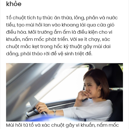
khỏe
Tổ chuột tích tụ thức ăn thừa, lông, phân và nước
tiểu, tạo mùi hôi lan vào khoang lái qua cửa gió
điều hòa. Môi trường ẩm ấm là điều kiện cho vi
khuẩn, nấm mốc phát triển. Với xe ít chạy, xác
chuột mắc kẹt trong hốc kỹ thuật gây mùi dai
dẳng, phải tháo rời để vệ sinh triệt để.
Mùi hôi từ tổ và xác chuột gây vi khuẩn, nấm mốc