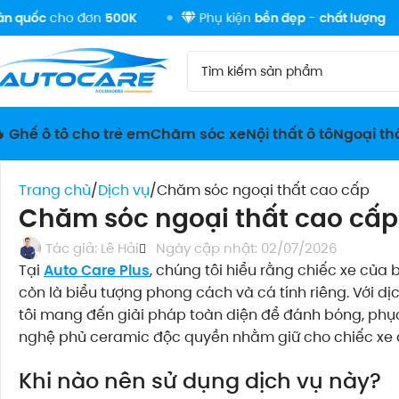
cho đơn
500K
Phụ kiện
bền đẹp
-
chất lượng
H
 Ghế ô tô cho trẻ em
Chăm sóc xe
Nội thất ô tô
Ngoại thấ
Trang chủ
Dịch vụ
Chăm sóc ngoại thất cao cấp
Chăm sóc ngoại thất cao cấp
Tác giả:
Lê Hải
Ngày cập nhật: 02/07/2026
Tại
Auto Care Plus
, chúng tôi hiểu rằng chiếc xe của
còn là biểu tượng phong cách và cá tính riêng. Với dị
tôi mang đến giải pháp toàn diện để đánh bóng, phục
nghệ phủ ceramic độc quyền nhằm giữ cho chiếc xe c
Khi nào nên sử dụng dịch vụ này?