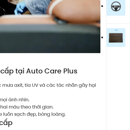
 cấp tại Auto Care Plus
mưa axit, tia UV và các tác nhân gây hại
mọi ánh nhìn.
ai màu theo thời gian.
xe luôn sạch đẹp, bóng loáng.
 cấp