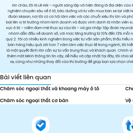
Xin chào, tôi là Lê Hải – người sáng lập và hiện đang là đại diện của
nghiệm chuyên sâu về ô tô, bảo dưỡng và tư vấn mua bán xe tại Việt N
đoàn Masan, nơi tôi có cơ hội làm việc với các chuỗi siêu thị lớn và p
bạt lên vị trí trưởng nhóm kinh doanh và được vinh danh là nhân viên 
vực ô tô – niềm đam mê thực sự của tôi – và gia nhập Tập đoàn Hyundai.
nhóm dẫn đầu về doanh số, với mức tăng trưởng từ 10% đến 13% mỗi năm
quý 2. Tôi có nhiều kinh nghiệm trong việc tư vấn sản phẩm, thấu hiể
bán hàng hiệu quả.Với hơn 7 năm làm việc thực tế trong ngành, tôi hi
là một quyết định lớn cần sự tư vấn trung thực và khách quan. Chính vì
thêm một kênh thông tin tin cậy, dễ hiểu và cập nhật.Tại đây, tôi chi
xe, cũng như những thay đổi của thị trường để giúp bạn lựa chọn ch
Bài viết liên quan
Chăm sóc ngoại thất và khoang máy ô tô
Ch
Chăm sóc ngoại thất cơ bản
Vệ 