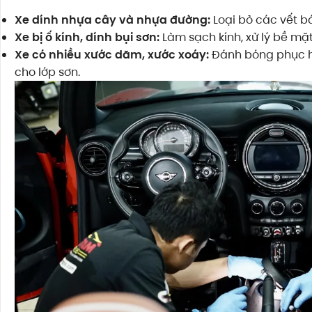
Xe dính nhựa cây và nhựa đường:
Loại bỏ các vết b
Xe bị ố kính, dính bụi sơn:
Làm sạch kính, xử lý bề mặt
Xe có nhiều xước dăm, xước xoáy:
Đánh bóng phục h
cho lớp sơn.