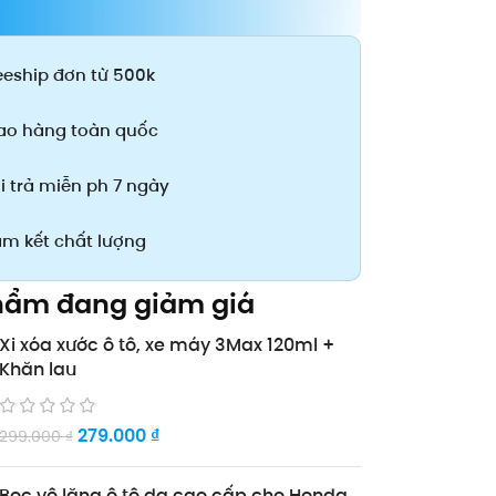
eeship đơn từ 500k
ao hàng toàn quốc
i trả miễn ph 7 ngày
m kết chất lượng
hẩm đang giảm giá
Xi xóa xước ô tô, xe máy 3Max 120ml +
Khăn lau
279.000
₫
299.000
₫
Bọc vô lăng ô tô da cao cấp cho Honda