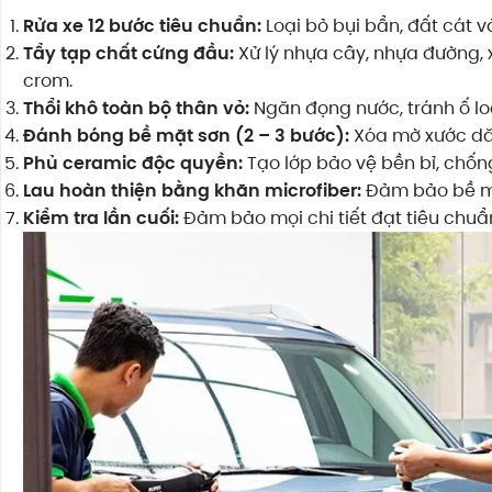
Rửa xe 12 bước tiêu chuẩn:
Loại bỏ bụi bẩn, đất cát v
Tẩy tạp chất cứng đầu:
Xử lý nhựa cây, nhựa đường, 
crom.
Thổi khô toàn bộ thân vỏ:
Ngăn đọng nước, tránh ố loa
Đánh bóng bề mặt sơn (2 – 3 bước):
Xóa mờ xước dăm
Phủ ceramic độc quyền:
Tạo lớp bảo vệ bền bỉ, chốn
Lau hoàn thiện bằng khăn microfiber:
Đảm bảo bề mặ
Kiểm tra lần cuối:
Đảm bảo mọi chi tiết đạt tiêu chuẩn