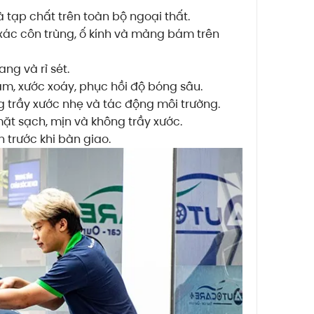
à tạp chất trên toàn bộ ngoại thất.
xác côn trùng, ố kính và mảng bám trên
ng và rỉ sét.
, xước xoáy, phục hồi độ bóng sâu.
g trầy xước nhẹ và tác động môi trường.
t sạch, mịn và không trầy xước.
 trước khi bàn giao.