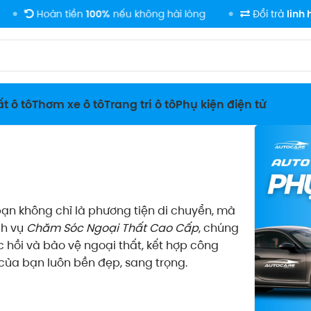
oàn tiền
100%
nếu không hài lòng
Đổi trả
linh hoạt
tron
t ô tô
Thơm xe ô tô
Trang trí ô tô
Phụ kiện điện tử
 bạn không chỉ là phương tiện di chuyển, mà
ch vụ
Chăm Sóc Ngoại Thất Cao Cấp
, chúng
 hồi và bảo vệ ngoại thất, kết hợp công
ủa bạn luôn bền đẹp, sang trọng.