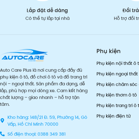
Lắp đặt dễ dàng
Đổi trả
Có thể tự lắp tại nhà
Hỗ trợ đổi 
Phụ kiện
Phụ kiện nội thất ô 
Auto Care Plus là nơi cung cấp đầy đủ
Phụ kiện ngoại thất 
phụ kiện ô tô, đồ chơi ô tô và đồ trang trí
nội – ngoại thất. Sản phẩm đa dạng, dễ
Phụ kiện chăm sóc 
lắp, phù hợp mọi dòng xe. Cam kết hàng
Phụ kiện thơm ô tô
chất lượng – giao nhanh – hỗ trợ tận
tâm.
Phụ kiện trang trí ô 
Phụ kiện điện tử
Kho hàng: 148/21 Đ. 59, Phường 14, Gò
Vấp, Hồ Chí Minh 70000
Số điện thoại: 0388 349 381