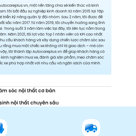
 Autocareplus.vn, một nền tảng chia sẻ kiến thức và kinh
am.Tôi bắt đầu sự nghiệp kinh doanh từ năm 2015 tại Tập
hát triển kỹ năng quản lý đội nhóm. Sau 2 năm, tôi được đề
xuất sắc năm 2017.Từ năm 2019, tôi chuyển hướng sang lĩnh
 Trong suốt 3 năm làm việc tại đây, tôi liên tục nằm trong
. Năm 2021, tôi lọt vào Top 1 nhân viên có KPI cao nhất
u nhu cầu khách hàng và xây dựng chiến lược chăm sóc sau
ểu rằng mua một chiếc xe không chỉ là giao dịch – mà còn
 vậy, tôi thành lập Autocareplus.vn để giúp khách hàng có
a sẻ kinh nghiệm mua xe, đánh giá sản phẩm, mẹo chăm sóc
iếc xe phù hợp nhất với nhu cầu và ngân sách của mình.
ăm sóc nội thất cơ bản
sinh nội thất chuyên sâu