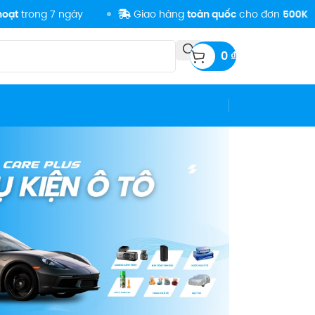
g 7 ngày
Giao hàng
toàn quốc
cho đơn
500K
0
₫