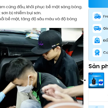
ám cứng đầu, khôi phục bề mặt sáng bóng.
 sơn bị nhiễm bụi sơn.
Fr
ồi bề mặt, tăng độ sâu màu và độ bóng
Gi
Đổ
Ca
Sản p