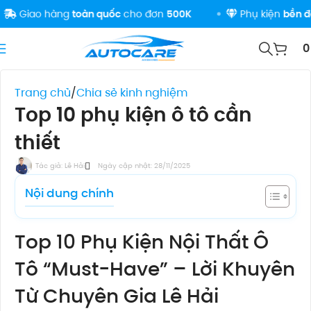
iao hàng
toàn quốc
cho đơn
500K
Phụ kiện
bền đẹp
-
c
Trang chủ
Chia sẻ kinh nghiệm
Top 10 phụ kiện ô tô cần
thiết
Tác giả:
Lê Hải
Ngày cập nhật: 28/11/2025
Nội dung chính
Top 10 Phụ Kiện Nội Thất Ô
Tô “Must-Have” – Lời Khuyên
Từ Chuyên Gia Lê Hải