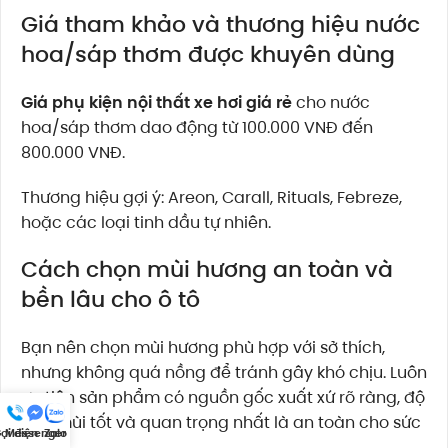
Giá tham khảo và thương hiệu nước
hoa/sáp thơm được khuyên dùng
Giá phụ kiện nội thất xe hơi giá rẻ
cho nước
hoa/sáp thơm dao động từ 100.000 VNĐ đến
800.000 VNĐ.
Thương hiệu gợi ý: Areon, Carall, Rituals, Febreze,
hoặc các loại tinh dầu tự nhiên.
Cách chọn mùi hương an toàn và
bền lâu cho ô tô
Bạn nên chọn mùi hương phù hợp với sở thích,
nhưng không quá nồng để tránh gây khó chịu. Luôn
ưu tiên sản phẩm có nguồn gốc xuất xứ rõ ràng, độ
bền mùi tốt và quan trọng nhất là an toàn cho sức
ọi điện
Messenger
Zalo
khỏe.