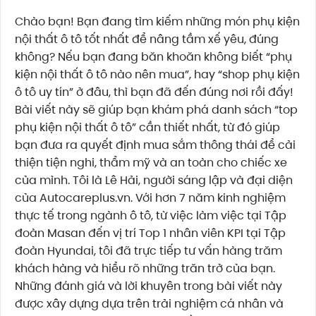
Chào bạn! Bạn đang tìm kiếm những món phụ kiện
nội thất ô tô tốt nhất để nâng tầm xế yêu, đúng
không? Nếu bạn đang băn khoăn không biết “phụ
kiện nội thất ô tô nào nên mua”, hay “shop phụ kiện
ô tô uy tín” ở đâu, thì bạn đã đến đúng nơi rồi đấy!
Bài viết này sẽ giúp bạn khám phá danh sách “top
phụ kiện nội thất ô tô” cần thiết nhất, từ đó giúp
bạn đưa ra quyết định mua sắm thông thái để cải
thiện tiện nghi, thẩm mỹ và an toàn cho chiếc xe
của mình. Tôi là Lê Hải, người sáng lập và đại diện
của Autocareplus.vn. Với hơn 7 năm kinh nghiệm
thực tế trong ngành ô tô, từ việc làm việc tại Tập
đoàn Masan đến vị trí Top 1 nhân viên KPI tại Tập
đoàn Hyundai, tôi đã trực tiếp tư vấn hàng trăm
khách hàng và hiểu rõ những trăn trở của bạn.
Những đánh giá và lời khuyên trong bài viết này
được xây dựng dựa trên trải nghiệm cá nhân và