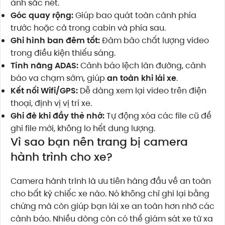
ảnh sắc nét.
Góc quay rộng:
Giúp bao quát toàn cảnh phía
trước hoặc cả trong cabin và phía sau.
Ghi hình ban đêm tốt:
Đảm bảo chất lượng video
trong điều kiện thiếu sáng.
Tính năng ADAS:
Cảnh báo lệch làn đường, cảnh
báo va chạm sớm, giúp
an toàn khi lái xe
.
Kết nối Wifi/GPS:
Dễ dàng xem lại video trên điện
thoại, định vị vị trí xe.
Ghi đè khi đầy thẻ nhớ:
Tự động xóa các file cũ để
ghi file mới, không lo hết dung lượng.
Vì sao bạn nên trang bị camera
hành trình cho xe?
Camera hành trình là ưu tiên hàng đầu về an toàn
cho bất kỳ chiếc xe nào. Nó không chỉ ghi lại bằng
chứng mà còn giúp bạn lái xe an toàn hơn nhờ các
cảnh báo. Nhiều dòng còn có thể giám sát xe từ xa