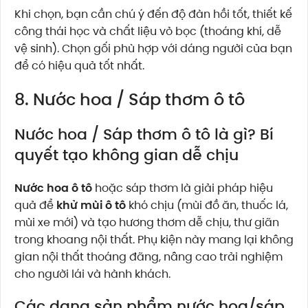
Khi chọn, bạn cần chú ý đến độ đàn hồi tốt, thiết kế
công thái học và chất liệu vỏ bọc (thoáng khí, dễ
vệ sinh). Chọn gối phù hợp với dáng người của bạn
để có hiệu quả tốt nhất.
8. Nước hoa / Sáp thơm ô tô
Nước hoa / Sáp thơm ô tô là gì? Bí
quyết tạo không gian dễ chịu
Nước hoa ô tô
hoặc sáp thơm là giải pháp hiệu
quả để
khử mùi ô tô
khó chịu (mùi đồ ăn, thuốc lá,
mùi xe mới) và tạo hương thơm dễ chịu, thư giãn
trong khoang nội thất. Phụ kiện này mang lại không
gian nội thất thoáng đãng, nâng cao trải nghiệm
cho người lái và hành khách.
Các dạng sản phẩm nước hoa/sáp