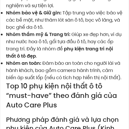
nghiệm và sự tiện lợi.
Nhóm bảo vệ & Giữ gìn:
Tập trung vào việc bảo vệ
các bề mặt, như thảm lót sàn ô tô, bọc vô lăng, và
bọc ghế da ô tô.
Nhóm thẩm mỹ & Trang trí:
Giúp xe đẹp hơn, ví dụ
như nước hoa ô tô, gối tựa đầu ô tô, hay các ốp
trang trí. Đây là nhóm để
phụ kiện trang trí nội
thất ô tô đẹp
.
Nhóm an toàn:
Đảm bảo an toàn cho người lái và
hành khách, bao gồm camera hành trình, cảm
biến áp suất lốp (nếu có tích hợp hiển thị nội thất).
Top 10 phụ kiện nội thất ô tô
“must-have” theo đánh giá của
Auto Care Plus
Phương pháp đánh giá và lựa chọn
phụ kiện của Auto Care Plus (Kinh