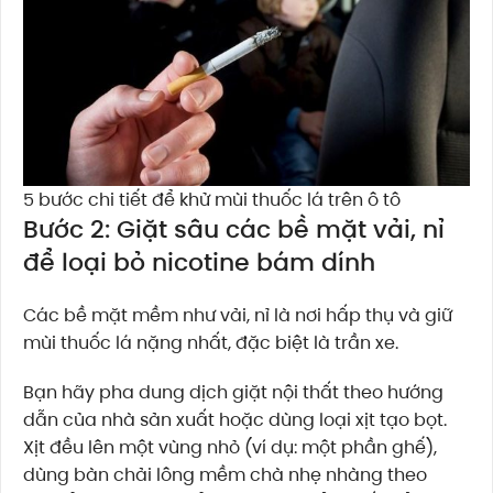
5 bước chi tiết để khử mùi thuốc lá trên ô tô
Bước 2: Giặt sâu các bề mặt vải, nỉ
để loại bỏ nicotine bám dính
Các bề mặt mềm như vải, nỉ là nơi hấp thụ và giữ
mùi thuốc lá nặng nhất, đặc biệt là trần xe.
Bạn hãy pha dung dịch giặt nội thất theo hướng
dẫn của nhà sản xuất hoặc dùng loại xịt tạo bọt.
Xịt đều lên một vùng nhỏ (ví dụ: một phần ghế),
dùng bàn chải lông mềm chà nhẹ nhàng theo