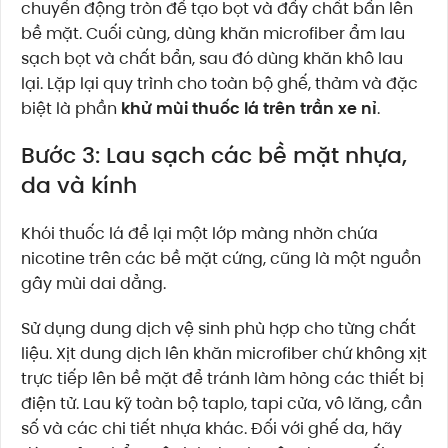
chuyển động tròn để tạo bọt và đẩy chất bẩn lên
bề mặt. Cuối cùng, dùng khăn microfiber ẩm lau
sạch bọt và chất bẩn, sau đó dùng khăn khô lau
lại. Lặp lại quy trình cho toàn bộ ghế, thảm và đặc
biệt là phần
khử mùi thuốc lá trên trần xe nỉ
.
Bước 3: Lau sạch các bề mặt nhựa,
da và kính
Khói thuốc lá để lại một lớp màng nhờn chứa
nicotine trên các bề mặt cứng, cũng là một nguồn
gây mùi dai dẳng.
Sử dụng dung dịch vệ sinh phù hợp cho từng chất
liệu. Xịt dung dịch lên khăn microfiber chứ không xịt
trực tiếp lên bề mặt để tránh làm hỏng các thiết bị
điện tử. Lau kỹ toàn bộ taplo, tapi cửa, vô lăng, cần
số và các chi tiết nhựa khác. Đối với ghế da, hãy