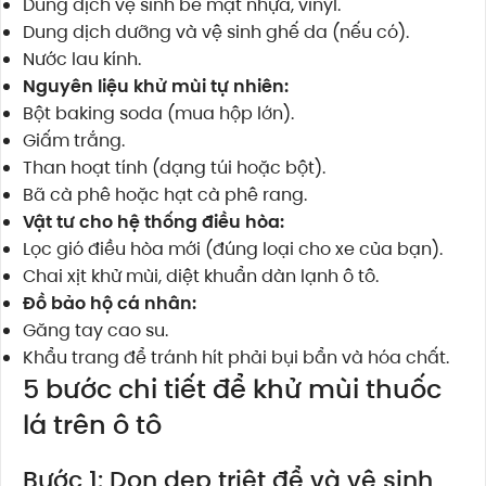
Dung dịch vệ sinh bề mặt nhựa, vinyl.
Dung dịch dưỡng và vệ sinh ghế da (nếu có).
Nước lau kính.
Nguyên liệu khử mùi tự nhiên:
Bột baking soda (mua hộp lớn).
Giấm trắng.
Than hoạt tính (dạng túi hoặc bột).
Bã cà phê hoặc hạt cà phê rang.
Vật tư cho hệ thống điều hòa:
Lọc gió điều hòa mới (đúng loại cho xe của bạn).
Chai xịt khử mùi, diệt khuẩn dàn lạnh ô tô.
Đồ bảo hộ cá nhân:
Găng tay cao su.
Khẩu trang để tránh hít phải bụi bẩn và hóa chất.
5 bước chi tiết để khử mùi thuốc
lá trên ô tô
Bước 1: Dọn dẹp triệt để và vệ sinh