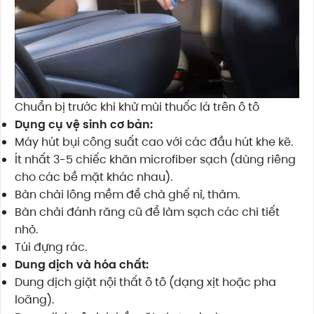
Chuẩn bị trước khi khử mùi thuốc lá trên ô tô
Dụng cụ vệ sinh cơ bản:
Máy hút bụi công suất cao với các đầu hút khe kẽ.
Ít nhất 3-5 chiếc khăn microfiber sạch (dùng riêng
cho các bề mặt khác nhau).
Bàn chải lông mềm để chà ghế nỉ, thảm.
Bàn chải đánh răng cũ để làm sạch các chi tiết
nhỏ.
Túi đựng rác.
Dung dịch và hóa chất:
Dung dịch giặt nội thất ô tô (dạng xịt hoặc pha
loãng).