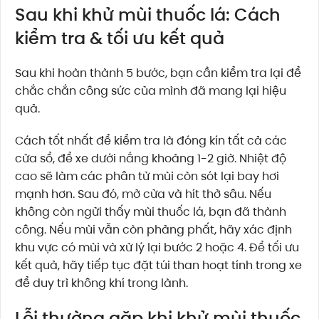
Sau khi khử mùi thuốc lá: Cách
kiểm tra & tối ưu kết quả
Sau khi hoàn thành 5 bước, bạn cần kiểm tra lại để
chắc chắn công sức của mình đã mang lại hiệu
quả.
Cách tốt nhất để kiểm tra là đóng kín tất cả các
cửa sổ, để xe dưới nắng khoảng 1-2 giờ. Nhiệt độ
cao sẽ làm các phân tử mùi còn sót lại bay hơi
mạnh hơn. Sau đó, mở cửa và hít thở sâu. Nếu
không còn ngửi thấy mùi thuốc lá, bạn đã thành
công. Nếu mùi vẫn còn phảng phất, hãy xác định
khu vực có mùi và xử lý lại bước 2 hoặc 4. Để tối ưu
kết quả, hãy tiếp tục đặt túi than hoạt tính trong xe
để duy trì không khí trong lành.
Lỗi thường gặp khi khử mùi thuốc