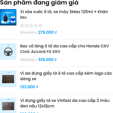
Sản phẩm đang giảm giá
Xi xóa xước ô tô, xe máy 3Max 120ml + Khăn
lau
279.000
₫
299.000
₫
Bọc vô lăng ô tô da cao cấp cho Honda CRV
Civic Accord Fit XRV
519.000
₫
550.000
₫
Ví da đựng giấy tờ ô tô cao cấp kèm logo các
dòng xe
132.000
₫
Ví đựng giấy tờ xe Vinfast da cao cấp 2 màu
đen nâu 12x18cm