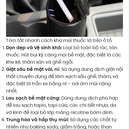
Tóm tắt nhanh cách khử mùi thuốc lá trên ô tô
Dọn dẹp và Vệ sinh khô:
Loại bỏ toàn bộ rác, tàn
thuốc. Hút bụi kỹ càng mọi bề mặt, đặc biệt là các
khe kẽ, thảm sàn và ghế ngồi.
Giặt sâu bề mặt vải, nỉ:
Sử dụng dung dịch giặt nội
thất chuyên dụng để làm sạch sâu ghế, thảm, và
đặc biệt là trần xe bằng nỉ – nơi ám mùi nặng
nhất.
Lau sạch bề mặt cứng:
Dùng dung dịch phù hợp
để lau sạch taplo, tapi cửa, các chi tiết nhựa, da
và kính để loại bỏ lớp màng nicotine bám dính.
Trung hòa và hấp thụ mùi:
Sử dụng các chất tự
nhiên như baking soda, giấm trắng, hoặc than