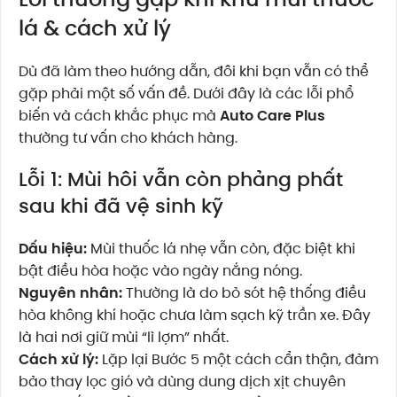
lá & cách xử lý
Dù đã làm theo hướng dẫn, đôi khi bạn vẫn có thể
gặp phải một số vấn đề. Dưới đây là các lỗi phổ
biến và cách khắc phục mà
Auto Care Plus
thường tư vấn cho khách hàng.
Lỗi 1: Mùi hôi vẫn còn phảng phất
sau khi đã vệ sinh kỹ
Dấu hiệu:
Mùi thuốc lá nhẹ vẫn còn, đặc biệt khi
bật điều hòa hoặc vào ngày nắng nóng.
Nguyên nhân:
Thường là do bỏ sót hệ thống điều
hòa không khí hoặc chưa làm sạch kỹ trần xe. Đây
là hai nơi giữ mùi “lì lợm” nhất.
Cách xử lý:
Lặp lại Bước 5 một cách cẩn thận, đảm
bảo thay lọc gió và dùng dung dịch xịt chuyên