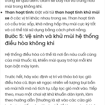
trong xe qua đêm. Giấm sẽ bay hơi và trung hòa
mùi trong không khí.
Than hoạt tính:
Đặt vài túi
than hoạt tính khử mùi
xe
ở các vị trí khác nhau trong xe. Than hoạt tính
có cấu trúc xốp, khả năng hấp thụ mùi cực kỳ tốt
và có thể tái sử dụng bằng cách phơi nắng.
Bước 5: Vệ sinh và khử mùi hệ thống
điều hòa không khí
Hệ thống điều hòa có thể là nơi ẩn náu cuối cùng
của mùi thuốc lá, khiến mùi quay trở lại mỗi khi
bạn bật máy lạnh.
Trước hết, hãy xác định vị trí và tháo bỏ lọc gió
điều hòa cũ. Bạn sẽ ngạc nhiên về lượng bụi bẩn
và mùi hôi mà nó tích tụ. Lắp lọc gió mới vào. Tiếp
theo, mua một chai xịt khử khuẩn dàn lạnh, làm
theo hướng dẫn (thường là xịt vào các cửa gió