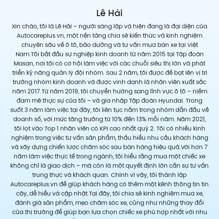
Lê Hải
Xin chào, tôi là Lê Hải – người sáng lập và hiện đang là đại diện của
Autocareplus.vn, một nền tảng chia sẻ kiến thức và kinh nghiệm
chuyên sâu về ô tô, bảo dưỡng và tư vấn mua bán xe tại Việt
Nam.Tôi bắt đầu sự nghiệp kinh doanh từ năm 2015 tại Tập đoàn
Masan, nơi tôi có cơ hội làm việc với các chuỗi siêu thị lớn và phát
triển kỹ năng quản lý đội nhóm. Sau 2 năm, tôi được đề bạt lên vị trí
trưởng nhóm kinh doanh và được vinh danh là nhân viên xuất sắc
năm 2017.Từ năm 2019, tôi chuyển hướng sang lĩnh vực ô tô – niềm
đam mê thực sự của tôi – và gia nhập Tập đoàn Hyundai. Trong
suốt 3 năm làm việc tại đây, tôi liên tục nằm trong nhóm dẫn đầu về
doanh số, với mức tăng trưởng từ 10% đến 13% mỗi năm. Năm 2021,
tôi lọt vào Top 1 nhân viên có KPI cao nhất quý 2. Tôi có nhiều kinh
nghiệm trong việc tư vấn sản phẩm, thấu hiểu nhu cầu khách hàng
và xây dựng chiến lược chăm sóc sau bán hàng hiệu quả.Với hơn 7
năm làm việc thực tế trong ngành, tôi hiểu rằng mua một chiếc xe
không chỉ là giao dịch – mà còn là một quyết định lớn cần sự tư vấn
trung thực và khách quan. Chính vì vậy, tôi thành lập
Autocareplus.vn để giúp khách hàng có thêm một kênh thông tin tin
cậy, dễ hiểu và cập nhật.Tại đây, tôi chia sẻ kinh nghiệm mua xe,
đánh giá sản phẩm, mẹo chăm sóc xe, cũng như những thay đổi
của thị trường để giúp bạn lựa chọn chiếc xe phù hợp nhất với nhu