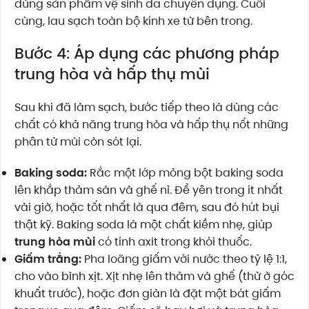
dùng sản phẩm vệ sinh da chuyên dụng. Cuối
cùng, lau sạch toàn bộ kính xe từ bên trong.
Bước 4: Áp dụng các phương pháp
trung hòa và hấp thụ mùi
Sau khi đã làm sạch, bước tiếp theo là dùng các
chất có khả năng trung hòa và hấp thụ nốt những
phân tử mùi còn sót lại.
Baking soda:
Rắc một lớp mỏng bột baking soda
lên khắp thảm sàn và ghế nỉ. Để yên trong ít nhất
vài giờ, hoặc tốt nhất là qua đêm, sau đó hút bụi
thật kỹ. Baking soda là một chất kiềm nhẹ, giúp
trung hòa mùi
có tính axit trong khói thuốc.
Giấm trắng:
Pha loãng giấm với nước theo tỷ lệ 1:1,
cho vào bình xịt. Xịt nhẹ lên thảm và ghế (thử ở góc
khuất trước), hoặc đơn giản là đặt một bát giấm