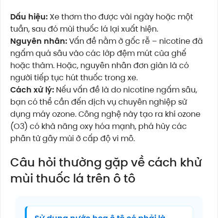
Dấu hiệu:
Xe thơm tho được vài ngày hoặc một
tuần, sau đó mùi thuốc lá lại xuất hiện.
Nguyên nhân:
Vấn đề nằm ở gốc rễ – nicotine đã
ngấm quá sâu vào các lớp đệm mút của ghế
hoặc thảm. Hoặc, nguyên nhân đơn giản là có
người tiếp tục hút thuốc trong xe.
Cách xử lý:
Nếu vấn đề là do nicotine ngấm sâu,
bạn có thể cần đến dịch vụ chuyên nghiệp sử
dụng máy ozone. Công nghệ này tạo ra khí ozone
(O3) có khả năng oxy hóa mạnh, phá hủy các
phân tử gây mùi ở cấp độ vi mô.
Câu hỏi thường gặp về cách khử
mùi thuốc lá trên ô tô