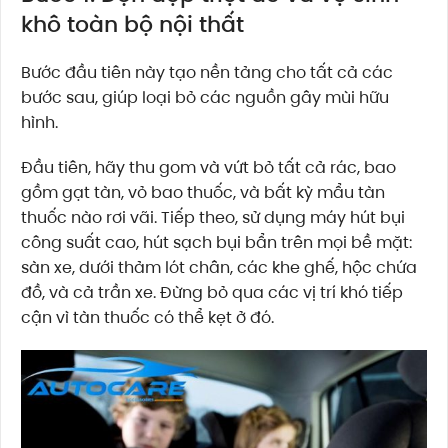
khô toàn bộ nội thất
Bước đầu tiên này tạo nền tảng cho tất cả các
bước sau, giúp loại bỏ các nguồn gây mùi hữu
hình.
Đầu tiên, hãy thu gom và vứt bỏ tất cả rác, bao
gồm gạt tàn, vỏ bao thuốc, và bất kỳ mẩu tàn
thuốc nào rơi vãi. Tiếp theo, sử dụng máy hút bụi
công suất cao, hút sạch bụi bẩn trên mọi bề mặt:
sàn xe, dưới thảm lót chân, các khe ghế, hộc chứa
đồ, và cả trần xe. Đừng bỏ qua các vị trí khó tiếp
cận vì tàn thuốc có thể kẹt ở đó.