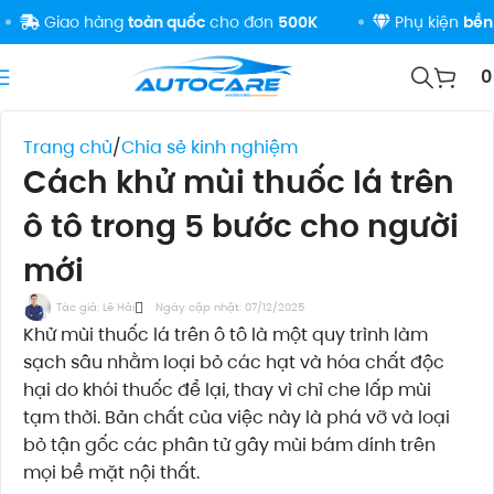
Giao hàng
toàn quốc
cho đơn
500K
Phụ kiện
bền đẹp
Trang chủ
Chia sẻ kinh nghiệm
Cách khử mùi thuốc lá trên
ô tô trong 5 bước cho người
mới
Tác giả:
Lê Hải
Ngày cập nhật: 07/12/2025
Khử mùi thuốc lá trên ô tô là một quy trình làm
sạch sâu nhằm loại bỏ các hạt và hóa chất độc
hại do khói thuốc để lại, thay vì chỉ che lấp mùi
tạm thời. Bản chất của việc này là phá vỡ và loại
bỏ tận gốc các phân tử gây mùi bám dính trên
mọi bề mặt nội thất.