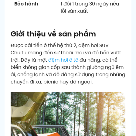
Bảo hành
1 đổi 1 trong 30 ngày nếu
lỗi sản xuất
Giới thiệu về sản phẩm
Được cải tiến ở thế hệ thứ 2, đệm hơi SUV
Chuitu mang đến sự thoải mái và độ bền vượt
trội. Đây là một
đệm hơi ô tô
đa năng, có thể
biến không gian cốp sau thành giường ngủ êm
ái, chống lạnh và dễ dàng sử dụng trong những
chuyến đi xa, picnic hay dã ngoại.