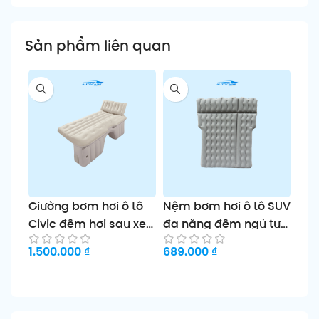
Sản phẩm liên quan
Giường bơm hơi ô tô
Nệm bơm hơi ô tô SUV
Đệm
Civic đệm hơi sau xe
đa năng đệm ngủ tự
tiết
tiện lợi cho du lịch và
động giường du lịch
kho
1.500.000
₫
689.000
₫
579
nghỉ ngơi
đôi
tiện
Thêm vào giỏ
Chọn sản phẩm
Th