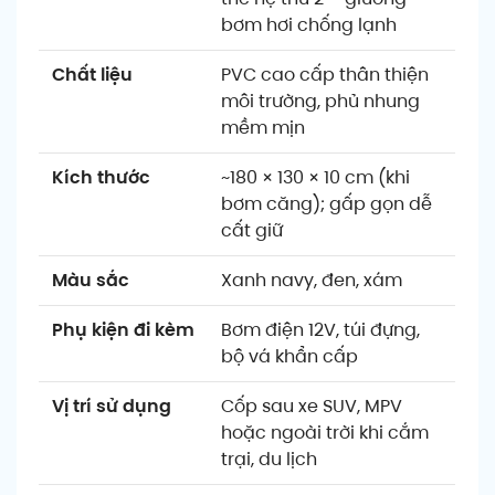
bơm hơi chống lạnh
Chất liệu
PVC cao cấp thân thiện
môi trường, phủ nhung
mềm mịn
Kích thước
~180 × 130 × 10 cm (khi
bơm căng); gấp gọn dễ
cất giữ
Màu sắc
Xanh navy, đen, xám
Phụ kiện đi kèm
Bơm điện 12V, túi đựng,
bộ vá khẩn cấp
Vị trí sử dụng
Cốp sau xe SUV, MPV
hoặc ngoài trời khi cắm
trại, du lịch