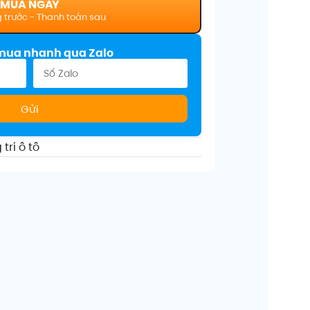
MUA NGAY
mua nhanh qua Zalo
Gửi
trí ô tô