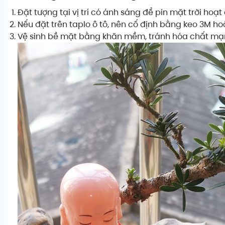
Đặt tượng tại vị trí có ánh sáng để pin mặt trời hoạt
Nếu đặt trên taplo ô tô, nên cố định bằng keo 3M h
Vệ sinh bề mặt bằng khăn mềm, tránh hóa chất mạ