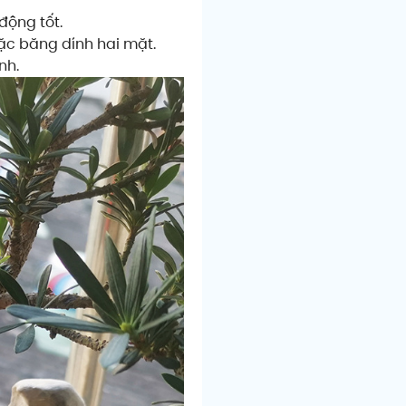
 động tốt.
oặc băng dính hai mặt.
nh.