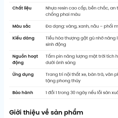
Chất liệu
Nhựa resin cao cấp, bền chắc, an t
chống phai màu
Màu sắc
Đa dạng: vàng, xanh, nâu – phối mà
Kiểu dáng
Tiểu hòa thượng gật gù nhờ năng l
sinh động
Nguồn hoạt
Tấm pin năng lượng mặt trời tích 
động
dưới ánh sáng
Ứng dụng
Trang trí nội thất xe, bàn trà, vă
tặng phong thủy
Bảo hành
1 đổi 1 trong 30 ngày nếu lỗi sản xu
Giới thiệu về sản phẩm