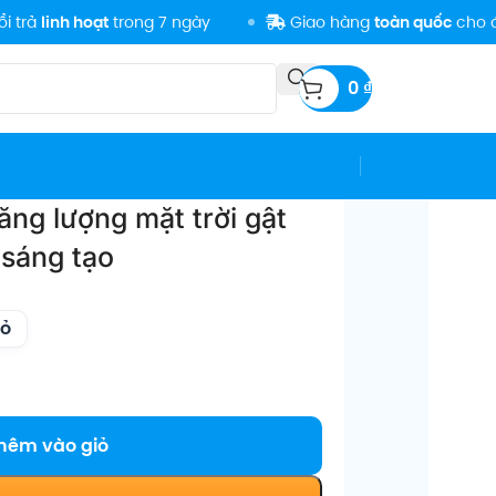
oạt
trong 7 ngày
Giao hàng
toàn quốc
cho đơn
500K
0
₫
ăng lượng mặt trời gật
 sáng tạo
ỏ
hêm vào giỏ