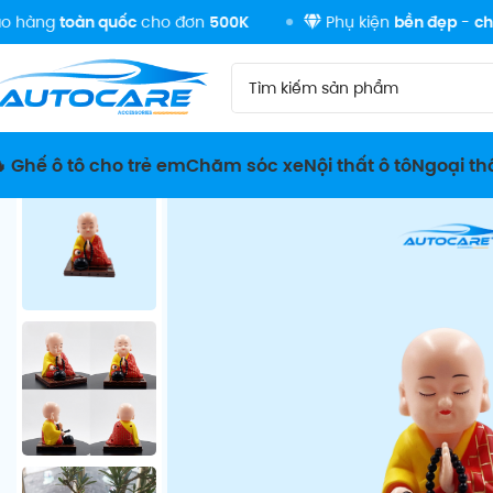
n quốc
cho đơn
500K
Phụ kiện
bền đẹp
-
chất lượng
 Ghế ô tô cho trẻ em
Chăm sóc xe
Nội thất ô tô
Ngoại thấ