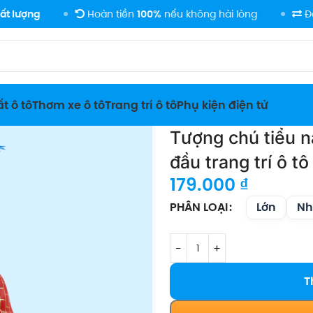
Hoàn tiền
100%
nếu không hài lòng
Đổi trả
linh h
t ô tô
Thơm xe ô tô
Trang trí ô tô
Phụ kiện điện tử
Tượng chú tiểu n
đầu trang trí ô tô
179.000
₫
Lớn
Nh
PHÂN LOẠI
T