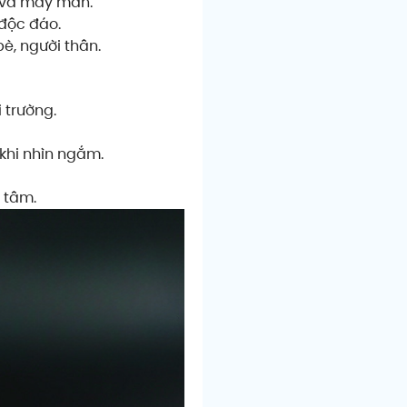
g và may mắn.
 độc đáo.
è, người thân.
 trường.
khi nhìn ngắm.
 tâm.