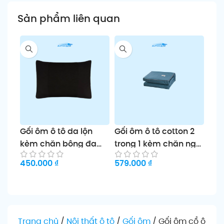
Sản phẩm liên quan
Gối ôm ô tô da lộn
Gối ôm ô tô cotton 2
Gối
kèm chăn bông đa
trong 1 kèm chăn ngủ
em 
năng đệm tựa lưng
trưa tiện lợi mẫu mới
toà
450.000
₫
579.000
₫
299
tiện dụng
Chọn sản phẩm
Chọn sản phẩm
Ch
Trang chủ
/
Nội thất ô tô
/
Gối ôm
/
Gối ôm cổ ô