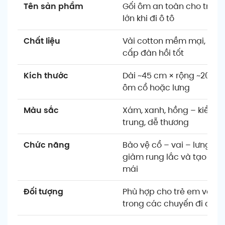
Tên sản phẩm
Gối ôm an toàn cho trẻ e
lớn khi đi ô tô
Chất liệu
Vải cotton mềm mại, bôn
cấp đàn hồi tốt
Kích thước
Dài ~45 cm × rộng ~20 cm
ôm cổ hoặc lưng
Màu sắc
Xám, xanh, hồng – kiểu d
trung, dễ thương
Chức năng
Bảo vệ cổ – vai – lưng khi
giảm rung lắc và tạo cảm
mái
Đối tượng
Phù hợp cho trẻ em và cả
trong các chuyến đi dài