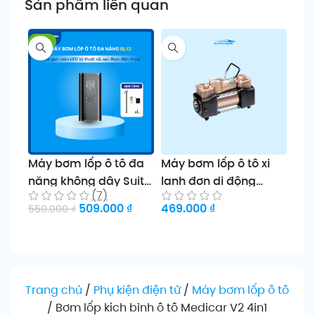
Sản phẩm liên quan
-7%
Máy bơm lốp ô tô đa
Máy bơm lốp ô tô xi
Máy
năng không dây Suitu
lanh đơn di động
Mic
(7)
ST-9620
công suất lớn Sako
dùn
509.000
₫
469.000
₫
1.1
550.000
₫
Thêm vào giỏ
Thêm vào giỏ
Th
Trang chủ
/
Phụ kiện điện tử
/
Máy bơm lốp ô tô
/
Bơm lốp kích bình ô tô Medicar V2 4in1