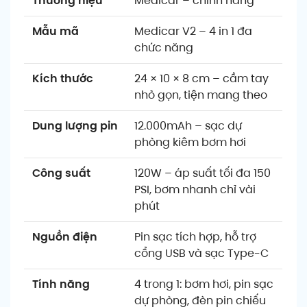
Thương hiệu
Medicar – chính hãng
Mẫu mã
Medicar V2 – 4 in 1 đa
chức năng
Kích thước
24 × 10 × 8 cm – cầm tay
nhỏ gọn, tiện mang theo
Dung lượng pin
12.000mAh – sạc dự
phòng kiêm bơm hơi
Công suất
120W – áp suất tối đa 150
PSI, bơm nhanh chỉ vài
phút
Nguồn điện
Pin sạc tích hợp, hỗ trợ
cổng USB và sạc Type-C
Tính năng
4 trong 1: bơm hơi, pin sạc
dự phòng, đèn pin chiếu