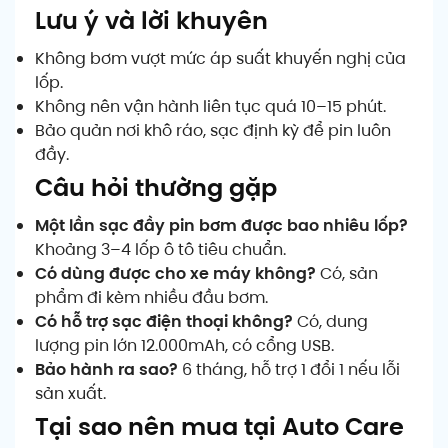
Lưu ý và lời khuyên
Không bơm vượt mức áp suất khuyến nghị của
lốp.
Không nên vận hành liên tục quá 10–15 phút.
Bảo quản nơi khô ráo, sạc định kỳ để pin luôn
đầy.
Câu hỏi thường gặp
Một lần sạc đầy pin bơm được bao nhiêu lốp?
Khoảng 3–4 lốp ô tô tiêu chuẩn.
Có dùng được cho xe máy không?
Có, sản
phẩm đi kèm nhiều đầu bơm.
Có hỗ trợ sạc điện thoại không?
Có, dung
lượng pin lớn 12.000mAh, có cổng USB.
Bảo hành ra sao?
6 tháng, hỗ trợ 1 đổi 1 nếu lỗi
sản xuất.
Tại sao nên mua tại Auto Care