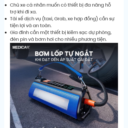
Chủ xe cá nhân muốn có thiết bị đa năng hỗ
trợ khi đi xa.
Tài xế dịch vụ (taxi, Grab, xe hợp đồng) cần sự
tiện lợi và an toàn.
Gia đình cần một thiết bị kiêm sạc dự phòng,
đèn pin và bơm hơi cho nhiều phương tiện.