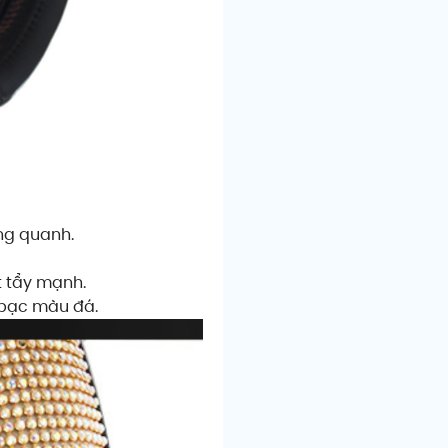
ng quanh.
 tẩy mạnh.
 bạc màu đá.