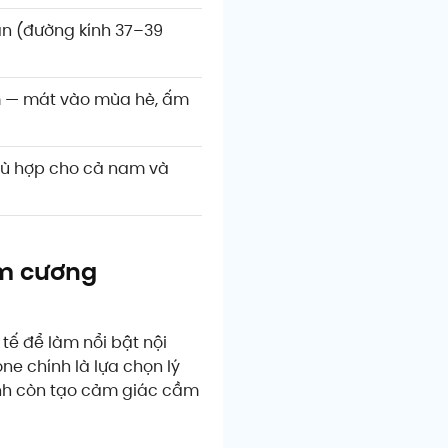
ẩn (đường kính 37–39
m — mát vào mùa hè, ấm
phù hợp cho cả nam và
im cương
tế để làm nổi bật nội
ne chính là lựa chọn lý
ánh còn tạo cảm giác cầm