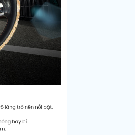
ô lăng trở nên nổi bật.
nóng hay bí.
ệm.