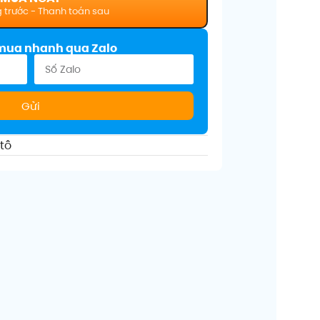
mua nhanh qua Zalo
Gửi
tô