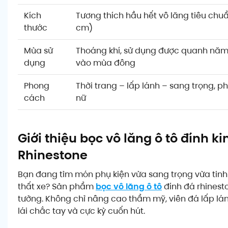
Kích
Tương thích hầu hết vô lăng tiêu chu
thước
cm)
Mùa sử
Thoáng khí, sử dụng được quanh nă
dụng
vào mùa đông
Phong
Thời trang – lấp lánh – sang trọng, 
cách
nữ
Giới thiệu bọc vô lăng ô tô đính k
Rhinestone
Bạn đang tìm món phụ kiện vừa sang trọng vừa tinh 
thất xe? Sản phẩm
bọc vô lăng ô tô
đính đá rhinesto
tưởng. Không chỉ nâng cao thẩm mỹ, viên đá lấp l
lái chắc tay và cực kỳ cuốn hút.