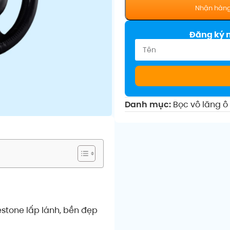
Đăng ký 
Danh mục:
Bọc vô lăng ô 
stone lấp lánh, bền đẹp