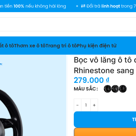
0%
nếu không hài lòng
Đổi trả
linh hoạt
trong 7 ngày
t ô tô
Thơm xe ô tô
Trang trí ô tô
Phụ kiện điện tử
Bọc vô lăng ô tô
Rhinestone sang
279.000
₫
MÀU SẮC
T