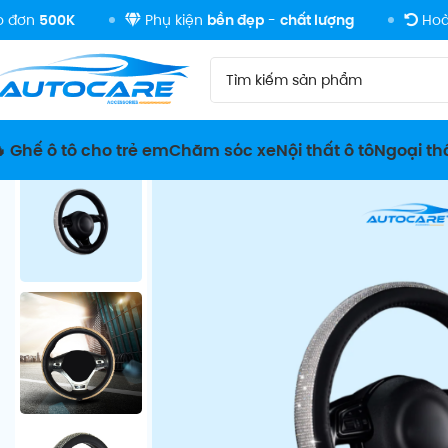
K
Phụ kiện
bền đẹp
-
chất lượng
Hoàn tiền
10
 Ghế ô tô cho trẻ em
Chăm sóc xe
Nội thất ô tô
Ngoại thấ