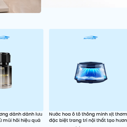
ương dành dành lưu
Nước hoa ô tô thông minh xịt thơ
ử mùi hôi hiệu quả
đặc biệt trang trí nội thất tạo hươ
dễ chịu