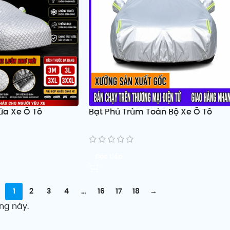
ửa Xe Ô Tô
Bạt Phủ Trùm Toàn Bộ Xe Ô Tô
Đọc tiếp
1
2
3
4
…
16
17
18
→
ng này.