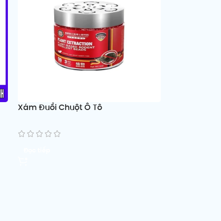
Xám Đuổi Chuột Ô Tô
Đọc tiếp