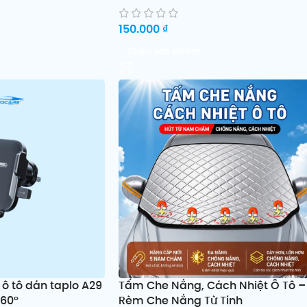
150.000
₫
Chọn sản phẩm
 ô tô dán taplo A29
Tấm Che Nắng, Cách Nhiệt Ô Tô –
360°
Rèm Che Nắng Từ Tính