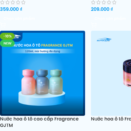
359.000
₫
209.000
₫
Chọn sản phẩm
Chọn sản phẩm
-10%
NEW
Nước hoa ô tô cao cấp Fragrance
Nước hoa ô tô Fra
GJTM