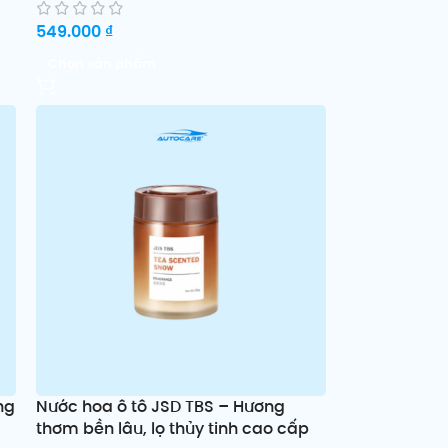
549.000
₫
Chọn sản phẩm
ng
Nước hoa ô tô JSD TBS – Hương
thơm bền lâu, lọ thủy tinh cao cấp