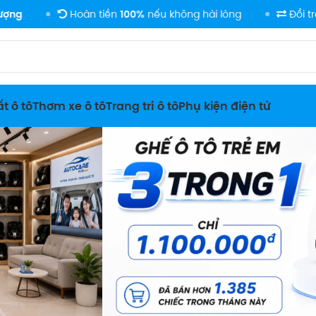
Hoàn tiền
100%
nếu không hài lòng
Đổi trả
linh hoạ
t ô tô
Thơm xe ô tô
Trang trí ô tô
Phụ kiện điện tử