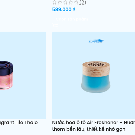
(2)
589.000
₫
Chọn sản phẩm
grant Life Thalo
Nước hoa ô tô Air Freshener – Hươ
thơm bền lâu, thiết kế nhỏ gọn