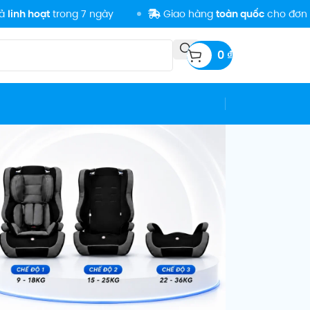
t
trong 7 ngày
Giao hàng
toàn quốc
cho đơn
500K
0
₫