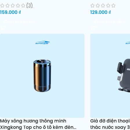
(3)
159.000
₫
129.000
₫
Chọn sản phẩm
Chọn sản phẩm
Máy xông hương thông minh
Giá đỡ điện thoại
Xingkong Top cho ô tô kèm đèn
thác nước xoay 