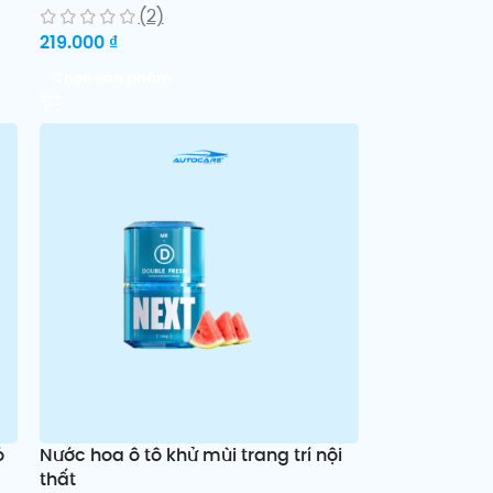
(2)
219.000
₫
Chọn sản phẩm
ó
Nước hoa ô tô khử mùi trang trí nội
thất